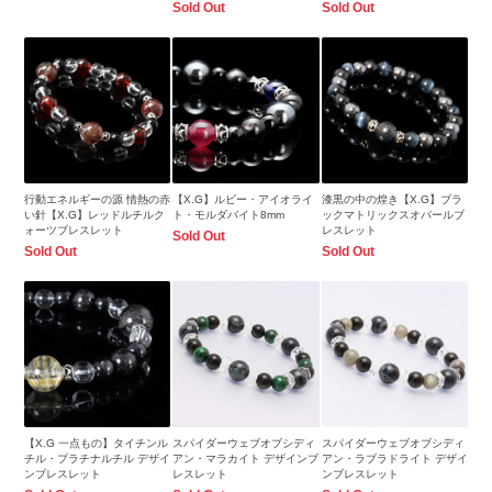
Sold Out
Sold Out
行動エネルギーの源 情熱の赤
【X.G】ルビー・アイオライ
漆黒の中の煌き【X.G】ブラ
い針【X.G】レッドルチルク
ト・モルダバイト8mm
ックマトリックスオパールブ
ォーツブレスレット
レスレット
Sold Out
Sold Out
Sold Out
【X.G 一点もの】タイチンル
スパイダーウェブオブシディ
スパイダーウェブオブシディ
チル・プラチナルチル デザイ
アン・マラカイト デザインブ
アン・ラブラドライト デザイ
ンブレスレット
レスレット
ンブレスレット