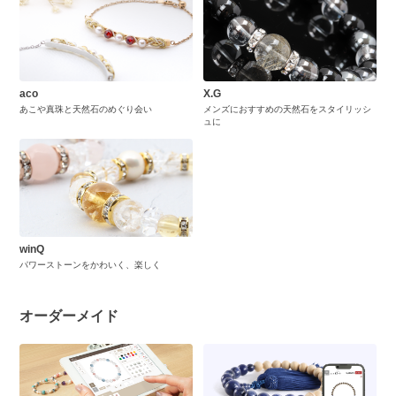
aco
X.G
あこや真珠と天然石のめぐり会い
メンズにおすすめの天然石をスタイリッシ
ュに
winQ
パワーストーンをかわいく、楽しく
オーダーメイド