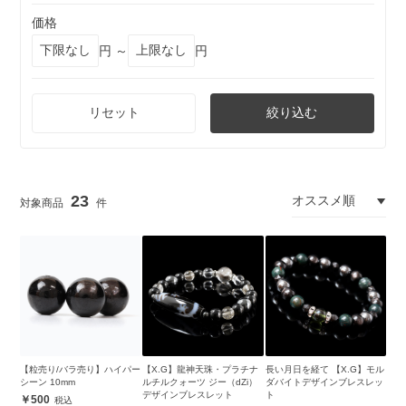
価格
円 ～
円
リセット
絞り込む
23
【粒売り/バラ売り】ハイパー
【X.G】龍神天珠・プラチナ
長い月日を経て 【X.G】モル
シーン 10mm
ルチルクォーツ ジー（dZi）
ダバイトデザインブレスレッ
デザインブレスレット
ト
500