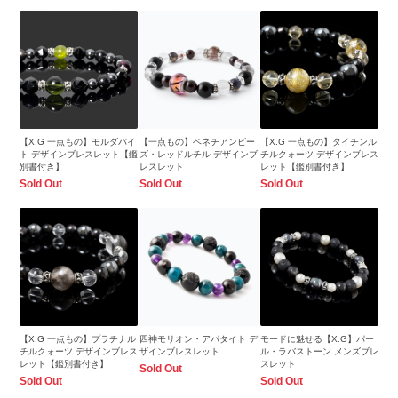
【X.G 一点もの】モルダバイ
【一点もの】ベネチアンビー
【X.G 一点もの】タイチンル
ト デザインブレスレット【鑑
ズ・レッドルチル デザインブ
チルクォーツ デザインブレス
別書付き】
レスレット
レット【鑑別書付き】
Sold Out
Sold Out
Sold Out
【X.G 一点もの】プラチナル
四神モリオン・アパタイト デ
モードに魅せる【X.G】パー
チルクォーツ デザインブレス
ザインブレスレット
ル・ラバストーン メンズブレ
レット【鑑別書付き】
スレット
Sold Out
Sold Out
Sold Out