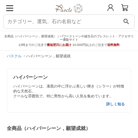
search
全商品（ハイパーシーン，願望成就）｜パワーストーンや誕生石のブレスレット・アクセサリ
ー通販サイト
12時までのご注文で
最短翌日にお届け
10,000円以上のご注文で
送料無料
パスクル
ハイパーシーン，願望成就
ハイパーシーン
ハイパーシーンは、漆黒の中に浮かぶ美しい輝き（シラー）が特徴
的な天然石。
クールな雰囲気で、特に男性から高い人気を集めています。
詳しく知る
全商品（ハイパーシーン，願望成就）