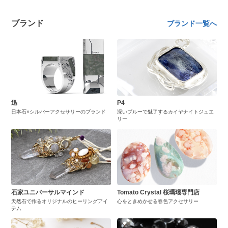
ブランド
ブランド一覧へ
迅
P4
日本石×シルバーアクセサリーのブランド
深いブルーで魅了するカイヤナイトジュエ
リー
石家ユニバーサルマインド
Tomato Crystal 桜瑪瑙専門店
天然石で作るオリジナルのヒーリングアイ
心をときめかせる春色アクセサリー
テム