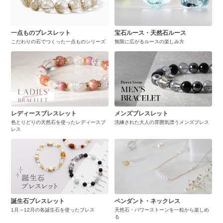
一点ものブレスレット
宝石ルース・天然石ルース
こだわりの石でつくった一点ものシリーズ
無限に広がるルースの楽しみ方
レディースブレスレット
メンズブレスレット
色とりどりの天然石を使ったレディースブ
洗練された大人の雰囲気漂うメンズブレス
レス
誕生石ブレスレット
ペンダント・ネックレス
1月～12月の各誕生石を使ったブレス
天然石・パワーストーンを一粒から楽しめ
る