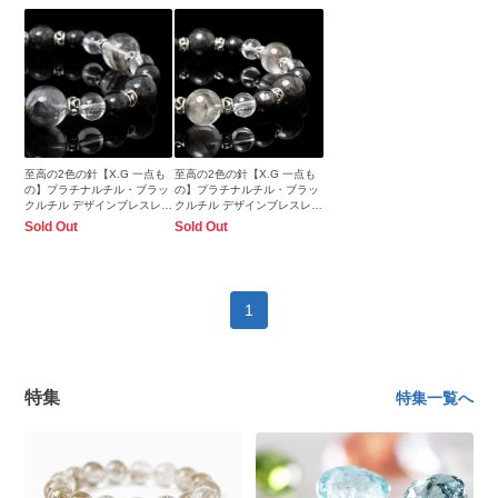
至高の2色の針【X.G 一点も
至高の2色の針【X.G 一点も
の】プラチナルチル・ブラッ
の】プラチナルチル・ブラッ
クルチル デザインブレスレッ
クルチル デザインブレスレッ
ト
ト
Sold Out
Sold Out
1
特集
特集一覧へ