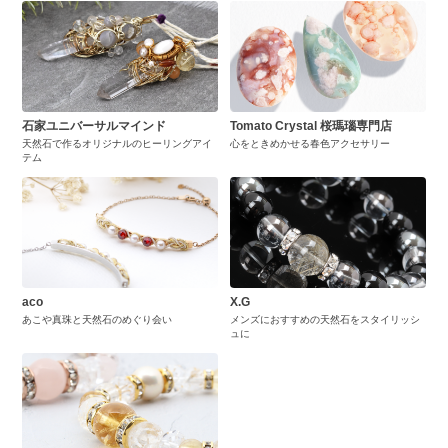
石家ユニバーサルマインド
Tomato Crystal 桜瑪瑙専門店
天然石で作るオリジナルのヒーリングアイ
心をときめかせる春色アクセサリー
テム
aco
X.G
あこや真珠と天然石のめぐり会い
メンズにおすすめの天然石をスタイリッシ
ュに