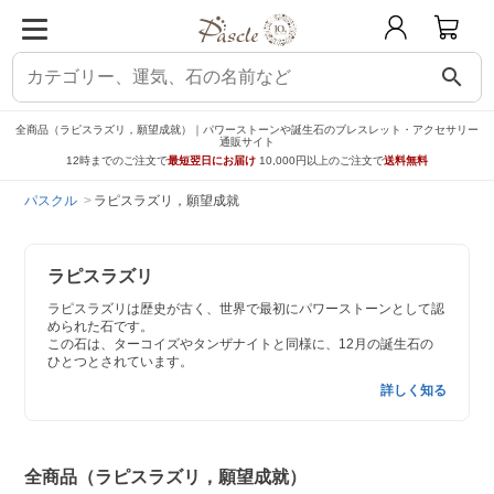
search
全商品（ラピスラズリ，願望成就）｜パワーストーンや誕生石のブレスレット・アクセサリー
通販サイト
12時までのご注文で
最短翌日にお届け
10,000円以上のご注文で
送料無料
パスクル
ラピスラズリ，願望成就
ラピスラズリ
ラピスラズリは歴史が古く、世界で最初にパワーストーンとして認
められた石です。
この石は、ターコイズやタンザナイトと同様に、12月の誕生石の
ひとつとされています。
詳しく知る
全商品（ラピスラズリ，願望成就）