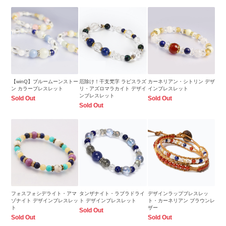
【winQ】ブルームーンストー
厄除け！干支梵字 ラピスラズ
カーネリアン・シトリン デザ
ン カラーブレスレット
リ・アズロマラカイト デザイ
インブレスレット
ンブレスレット
Sold Out
Sold Out
Sold Out
フォスフォシデライト・アマ
タンザナイト・ラブラドライ
デザインラップブレスレッ
ゾナイト デザインブレスレッ
ト デザインブレスレット
ト・カーネリアン ブラウンレ
ト
ザー
Sold Out
Sold Out
Sold Out