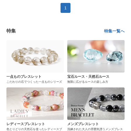
1
特集
特集一覧へ
一点ものブレスレット
宝石ルース・天然石ルース
こだわりの石でつくった一点ものシリーズ
無限に広がるルースの楽しみ方
レディースブレスレット
メンズブレスレット
色とりどりの天然石を使ったレディースブ
洗練された大人の雰囲気漂うメンズブレス