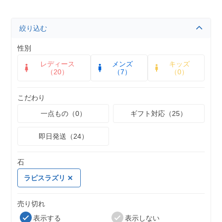
絞り込む
性別
レディース
メンズ
キッズ
（20）
（7）
（0）
こだわり
一点もの（0）
ギフト対応（25）
即日発送（24）
石
ラピスラズリ
売り切れ
表示する
表示しない