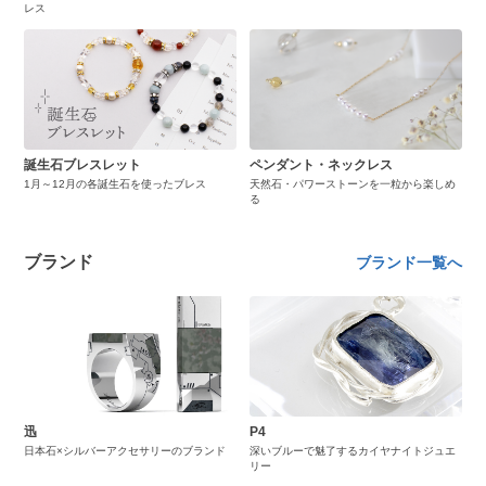
レス
誕生石ブレスレット
ペンダント・ネックレス
1月～12月の各誕生石を使ったブレス
天然石・パワーストーンを一粒から楽しめ
る
ブランド
ブランド一覧へ
迅
P4
日本石×シルバーアクセサリーのブランド
深いブルーで魅了するカイヤナイトジュエ
リー