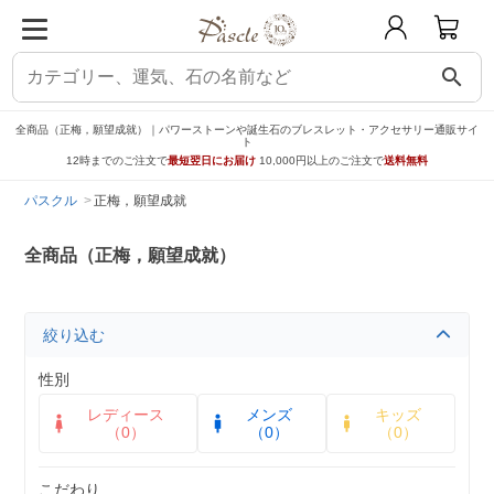
search
全商品（正梅，願望成就）｜パワーストーンや誕生石のブレスレット・アクセサリー通販サイ
ト
12時までのご注文で
最短翌日にお届け
10,000円以上のご注文で
送料無料
パスクル
正梅，願望成就
全商品（正梅，願望成就）
絞り込む
性別
レディース
メンズ
キッズ
（0）
（0）
（0）
こだわり