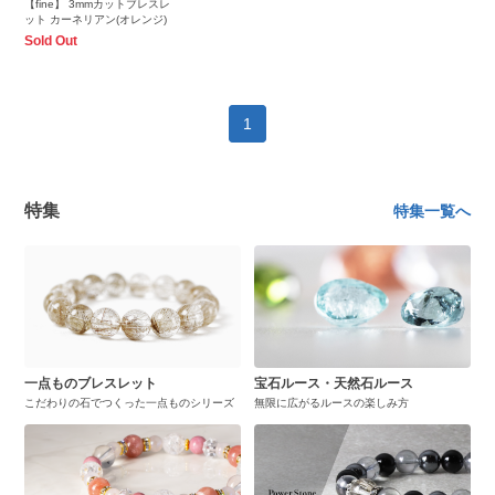
【fine】 3mmカットブレスレ
ット カーネリアン(オレンジ)
Sold Out
1
特集
特集一覧へ
一点ものブレスレット
宝石ルース・天然石ルース
こだわりの石でつくった一点ものシリーズ
無限に広がるルースの楽しみ方