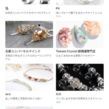
迅
P4
日本石×シルバーアクセサリーのブランド
深いブルーで魅了するカイヤナイトジュエ
リー
石家ユニバーサルマインド
Tomato Crystal 桜瑪瑙専門店
天然石で作るオリジナルのヒーリングアイ
心をときめかせる春色アクセサリー
テム
aco
X.G
あこや真珠と天然石のめぐり会い
メンズにおすすめの天然石をスタイリッシ
ュに