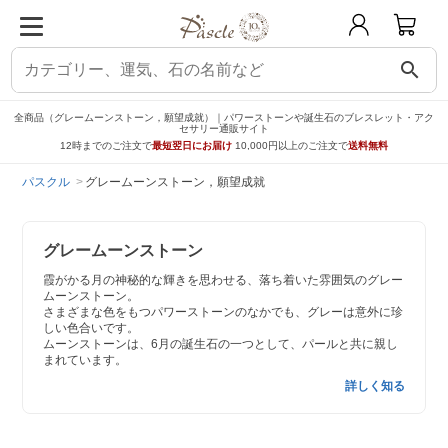
search
全商品（グレームーンストーン，願望成就）｜パワーストーンや誕生石のブレスレット・アク
セサリー通販サイト
12時までのご注文で
最短翌日にお届け
10,000円以上のご注文で
送料無料
パスクル
グレームーンストーン，願望成就
グレームーンストーン
霞がかる月の神秘的な輝きを思わせる、落ち着いた雰囲気のグレー
ムーンストーン。
さまざまな色をもつパワーストーンのなかでも、グレーは意外に珍
しい色合いです。
ムーンストーンは、6月の誕生石の一つとして、パールと共に親し
まれています。
詳しく知る