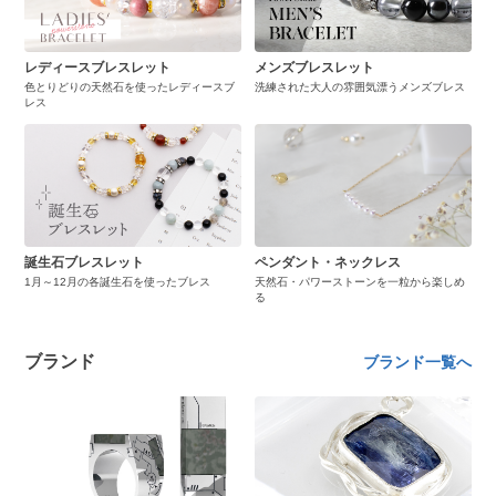
レディースブレスレット
メンズブレスレット
色とりどりの天然石を使ったレディースブ
洗練された大人の雰囲気漂うメンズブレス
レス
誕生石ブレスレット
ペンダント・ネックレス
1月～12月の各誕生石を使ったブレス
天然石・パワーストーンを一粒から楽しめ
る
ブランド
ブランド一覧へ