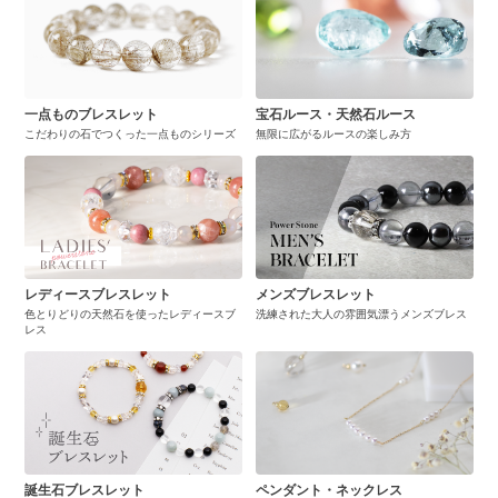
一点ものブレスレット
宝石ルース・天然石ルース
こだわりの石でつくった一点ものシリーズ
無限に広がるルースの楽しみ方
レディースブレスレット
メンズブレスレット
色とりどりの天然石を使ったレディースブ
洗練された大人の雰囲気漂うメンズブレス
レス
誕生石ブレスレット
ペンダント・ネックレス