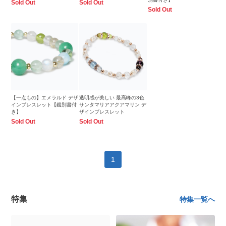
Sold Out
Sold Out
Sold Out
【一点もの】エメラルド デザ
透明感が美しい 最高峰の3色
インブレスレット【鑑別書付
サンタマリアアクアマリン デ
き】
ザインブレスレット
Sold Out
Sold Out
1
特集
特集一覧へ