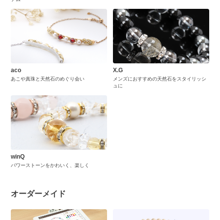
aco
X.G
あこや真珠と天然石のめぐり会い
メンズにおすすめの天然石をスタイリッシ
ュに
winQ
パワーストーンをかわいく、楽しく
オーダーメイド