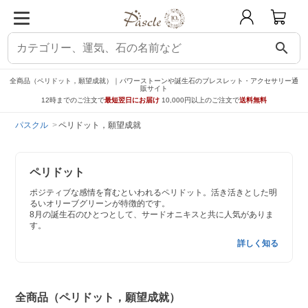
search
全商品（ペリドット，願望成就）｜パワーストーンや誕生石のブレスレット・アクセサリー通
販サイト
12時までのご注文で
最短翌日にお届け
10,000円以上のご注文で
送料無料
パスクル
ペリドット，願望成就
ペリドット
ポジティブな感情を育むといわれるペリドット。活き活きとした明
るいオリーブグリーンが特徴的です。
8月の誕生石のひとつとして、サードオニキスと共に人気がありま
す。
詳しく知る
全商品（ペリドット，願望成就）