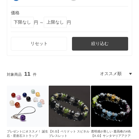
価格
円 ～
円
リセット
絞り込む
11
プレゼントにオススメ！ 誕生
【X.G】ペリドット スピネル
透明感が美しい 最高峰の4色
石・星座石ストラップ
ブレスレット
【X.G】サンタマリアアクア