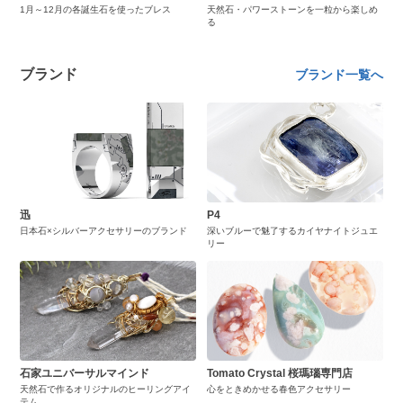
1月～12月の各誕生石を使ったブレス
天然石・パワーストーンを一粒から楽しめ
る
ブランド
ブランド一覧へ
迅
P4
日本石×シルバーアクセサリーのブランド
深いブルーで魅了するカイヤナイトジュエ
リー
石家ユニバーサルマインド
Tomato Crystal 桜瑪瑙専門店
天然石で作るオリジナルのヒーリングアイ
心をときめかせる春色アクセサリー
テム