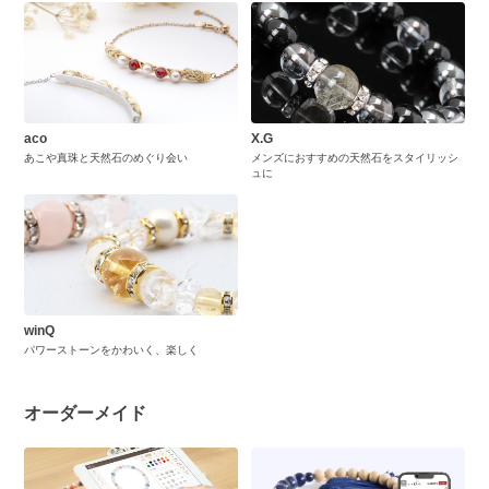
aco
X.G
あこや真珠と天然石のめぐり会い
メンズにおすすめの天然石をスタイリッシ
ュに
winQ
パワーストーンをかわいく、楽しく
オーダーメイド