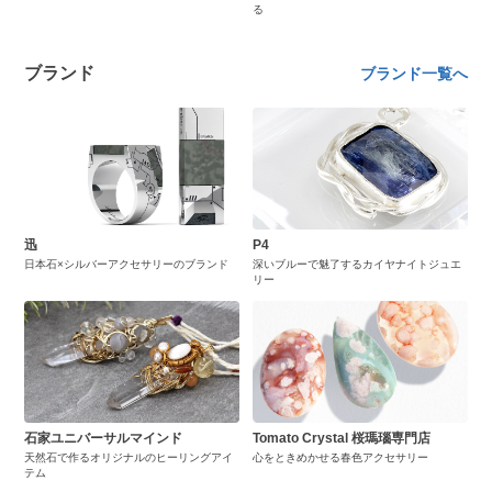
る
ブランド
ブランド一覧へ
迅
P4
日本石×シルバーアクセサリーのブランド
深いブルーで魅了するカイヤナイトジュエ
リー
石家ユニバーサルマインド
Tomato Crystal 桜瑪瑙専門店
天然石で作るオリジナルのヒーリングアイ
心をときめかせる春色アクセサリー
テム