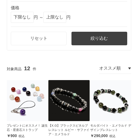
価格
円 ～
円
リセット
絞り込む
12
プレゼントにオススメ！ 誕生
【X.G】ブラックスピネルブ
モルダバイト・エメラルド デ
石・星座石ストラップ
レスレット ルビー・サファイ
ザインブレスレット
ア・エメラルド
900
290,000