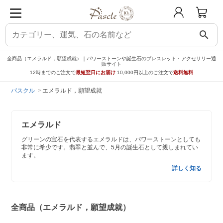
search
全商品（エメラルド，願望成就）｜パワーストーンや誕生石のブレスレット・アクセサリー通
販サイト
12時までのご注文で
最短翌日にお届け
10,000円以上のご注文で
送料無料
パスクル
エメラルド，願望成就
エメラルド
グリーンの宝石を代表するエメラルドは、パワーストーンとしても
非常に希少です。翡翠と並んで、5月の誕生石として親しまれてい
ます。
詳しく知る
全商品（エメラルド，願望成就）