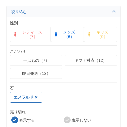
絞り込む
性別
レディース
メンズ
キッズ
（7）
（6）
（0）
こだわり
一点もの（7）
ギフト対応（12）
即日発送（12）
石
エメラルド
売り切れ
表示する
表示しない