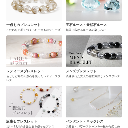
一点ものブレスレット
宝石ルース・天然石ルース
こだわりの石でつくった一点ものシリーズ
無限に広がるルースの楽しみ方
レディースブレスレット
メンズブレスレット
色とりどりの天然石を使ったレディースブ
洗練された大人の雰囲気漂うメンズブレス
レス
誕生石ブレスレット
ペンダント・ネックレス
1月～12月の各誕生石を使ったブレス
天然石・パワーストーンを一粒から楽しめ