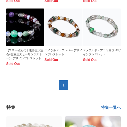
Sold Out
Sold Out
Sold Out
【X.G 一点もの】世界三大宝
エメラルド・アンバー デザイ
エメラルド・アコヤ真珠 デザ
石×世界三大ヒーリングスト
ンブレスレット
インブレスレット
ーン デザインブレスレット
Sold Out
Sold Out
【鑑別書付き】
Sold Out
1
特集
特集一覧へ