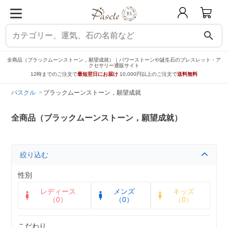
search
全商品（ブラックムーンストーン，願望成就）｜パワーストーンや誕生石のブレスレット・ア
クセサリー通販サイト
12時までのご注文で
最短翌日にお届け
10,000円以上のご注文で
送料無料
パスクル
ブラックムーンストーン，願望成就
全商品（ブラックムーンストーン，願望成就）
絞り込む
性別
レディース
メンズ
キッズ
（0）
（0）
（0）
こだわり