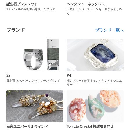
誕生石ブレスレット
ペンダント・ネックレス
1月～12月の各誕生石を使ったブレス
天然石・パワーストーンを一粒から楽しめ
る
ブランド
ブランド一覧へ
迅
P4
日本石×シルバーアクセサリーのブランド
深いブルーで魅了するカイヤナイトジュエ
リー
石家ユニバーサルマインド
Tomato Crystal 桜瑪瑙専門店