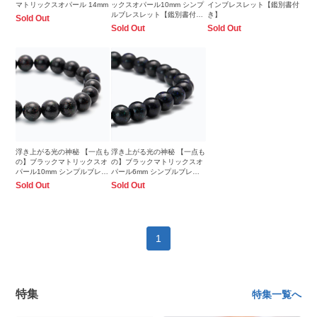
マトリックスオパール 14mm
ックスオパール10mm シンプ
インブレスレット【鑑別書付
ルブレスレット【鑑別書付
き】
Sold Out
き】
Sold Out
Sold Out
浮き上がる光の神秘 【一点も
浮き上がる光の神秘 【一点も
の】ブラックマトリックスオ
の】ブラックマトリックスオ
パール10mm シンプルブレス
パール6mm シンプルブレス
レット
レット
Sold Out
Sold Out
1
特集
特集一覧へ