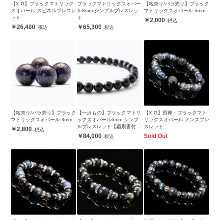
【X.G】ブラックマトリック
ブラックマトリックスオパー
【粒売り/バラ売り】ブラック
スオパール スピネルブレスレ
ル8mm シンプルブレスレッ
マトリックスオパール 6mm
ット
ト
2,000
26,400
65,300
【粒売り/バラ売り】ブラック
【一点もの】ブラックマトリ
【X.G】四神・ブラックマト
マトリックスオパール 8mm
ックスオパール6mm シンプ
リックスオパール メンズブレ
ルブレスレット【鑑別書付
スレット
2,800
き】
84,000
Sold Out