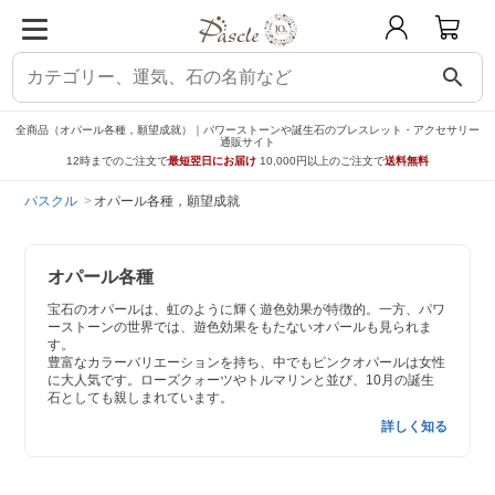
search
全商品（オパール各種，願望成就）｜パワーストーンや誕生石のブレスレット・アクセサリー
通販サイト
12時までのご注文で
最短翌日にお届け
10,000円以上のご注文で
送料無料
パスクル
オパール各種，願望成就
オパール各種
宝石のオパールは、虹のように輝く遊色効果が特徴的。一方、パワ
ーストーンの世界では、遊色効果をもたないオパールも見られま
す。
豊富なカラーバリエーションを持ち、中でもピンクオパールは女性
に大人気です。ローズクォーツやトルマリンと並び、10月の誕生
石としても親しまれています。
詳しく知る