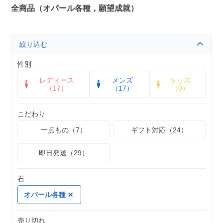
全商品（オパール各種，願望成就）
絞り込む
性別
レディース
メンズ
キッズ
（17）
（17）
（0）
こだわり
一点もの（7）
ギフト対応（24）
即日発送（29）
石
オパール各種
売り切れ