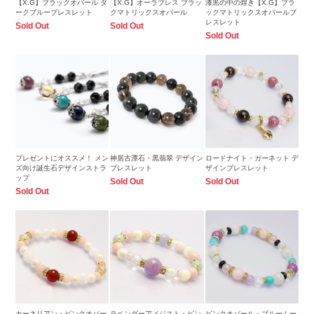
【X.G】ブラックオパール ダ
【X.G】オーラブレス ブラッ
漆黒の中の煌き【X.G】ブラ
ークブルーブレスレット
クマトリックスオパール
ックマトリックスオパールブ
レスレット
Sold Out
Sold Out
Sold Out
プレゼントにオススメ！ メン
神居古潭石・黒翡翠 デザイン
ロードナイト・ガーネット デ
ズ向け誕生石デザインストラ
ブレスレット
ザインブレスレット
ップ
Sold Out
Sold Out
Sold Out
カーネリアン・ピンクオパー
ラベンダーアメジスト・ピン
ピンクオパール・ブルームー