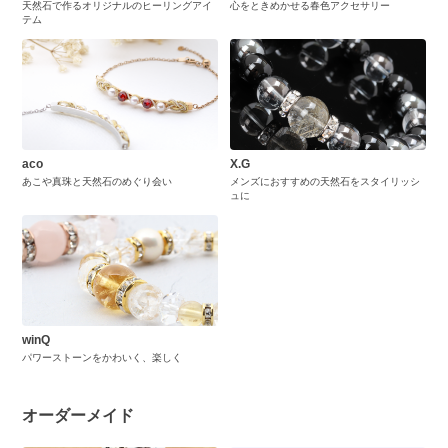
天然石で作るオリジナルのヒーリングアイ
心をときめかせる春色アクセサリー
テム
aco
X.G
あこや真珠と天然石のめぐり会い
メンズにおすすめの天然石をスタイリッシ
ュに
winQ
パワーストーンをかわいく、楽しく
オーダーメイド