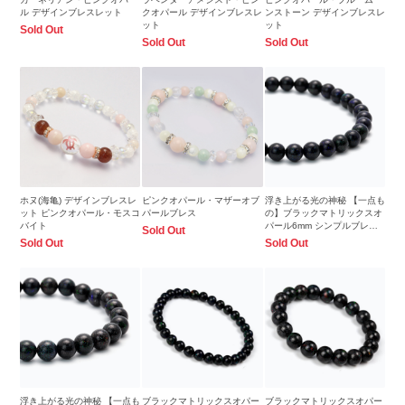
ル デザインブレスレット
クオパール デザインブレスレ
ンストーン デザインブレスレ
ット
ット
Sold Out
Sold Out
Sold Out
ホヌ(海亀) デザインブレスレ
ピンクオパール・マザーオブ
浮き上がる光の神秘 【一点も
ット ピンクオパール・モスコ
パールブレス
の】ブラックマトリックスオ
バイト
パール6mm シンプルブレス
Sold Out
レット
Sold Out
Sold Out
浮き上がる光の神秘 【一点も
ブラックマトリックスオパー
ブラックマトリックスオパー