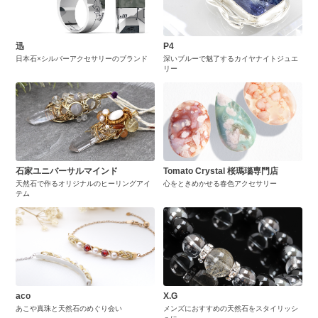
迅
P4
日本石×シルバーアクセサリーのブランド
深いブルーで魅了するカイヤナイトジュエ
リー
石家ユニバーサルマインド
Tomato Crystal 桜瑪瑙専門店
天然石で作るオリジナルのヒーリングアイ
心をときめかせる春色アクセサリー
テム
aco
X.G
あこや真珠と天然石のめぐり会い
メンズにおすすめの天然石をスタイリッシ