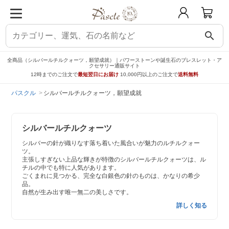
search
全商品（シルバールチルクォーツ，願望成就）｜パワーストーンや誕生石のブレスレット・ア
クセサリー通販サイト
12時までのご注文で
最短翌日にお届け
10,000円以上のご注文で
送料無料
パスクル
シルバールチルクォーツ，願望成就
シルバールチルクォーツ
シルバーの針が織りなす落ち着いた風合いが魅力のルチルクォー
ツ。
主張しすぎない上品な輝きが特徴のシルバールチルクォーツは、ル
チルの中でも特に人気があります。
ごくまれに見つかる、完全な白銀色の針のものは、かなりの希少
品。
自然が生み出す唯一無二の美しさです。
詳しく知る