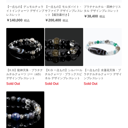
【一点もの】デュモルチェラ
【一点もの】モルダバイト・
プラチナルチル・四神クリス
イトインクォーツ デザインブ
サファイア デザインブレスレ
タル デザインブレスレット
レスレット
ット【鑑別書付き】
38,400
140,000
200,400
【X.G】龍神天珠・プラチナ
【X.G 一点もの】シルバール
【一点もの】水蓮花天珠・プ
ルチルクォーツ ジー（dZi）
チルクォーツ・ブラックスピ
ラチナルチルクォーツ デザイ
デザインブレスレット
ネル デザインブレスレット
ンブレスレット
Sold Out
Sold Out
Sold Out