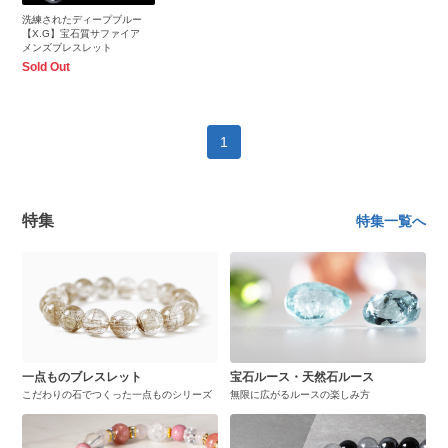
洗練されたディープブルー
【X.G】宝石質サファイア
メンズブレスレット
Sold Out
1
特集
特集一覧へ
一点ものブレスレット
宝石ルース・天然石ルース
こだわりの石でつくった一点ものシリーズ
無限に広がるルースの楽しみ方