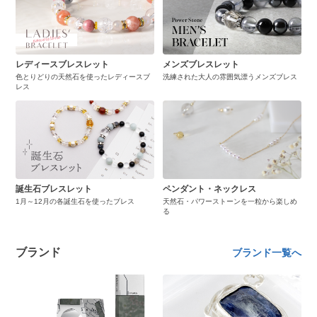
レディースブレスレット
メンズブレスレット
色とりどりの天然石を使ったレディースブ
洗練された大人の雰囲気漂うメンズブレス
レス
誕生石ブレスレット
ペンダント・ネックレス
1月～12月の各誕生石を使ったブレス
天然石・パワーストーンを一粒から楽しめ
る
ブランド
ブランド一覧へ