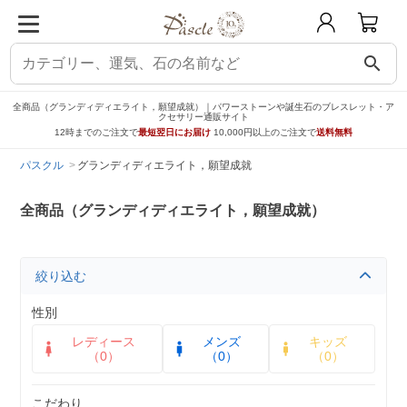
search
全商品（グランディディエライト，願望成就）｜パワーストーンや誕生石のブレスレット・ア
クセサリー通販サイト
12時までのご注文で
最短翌日にお届け
10,000円以上のご注文で
送料無料
パスクル
グランディディエライト，願望成就
全商品（グランディディエライト，願望成就）
絞り込む
性別
レディース
メンズ
キッズ
（0）
（0）
（0）
こだわり