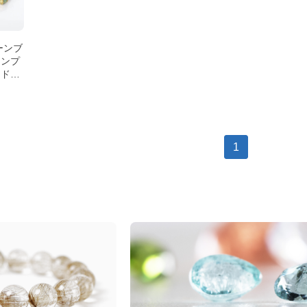
ーンブ
インプ
・ドラ
パー）
1