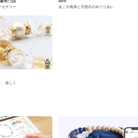
桜瑪瑙専門店
aco
クセサリー
あこや真珠と天然石のめぐり会い
く、楽しく
ド