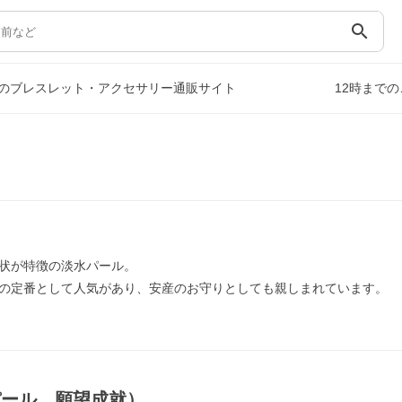
search
のブレスレット・アクセサリー通販サイト
12時まで
状が特徴の淡水パール。
の定番として人気があり、安産のお守りとしても親しまれています。
パール，願望成就）