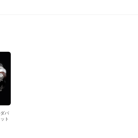
ルダバ
レット