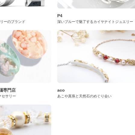
P4
サリーのブランド
深いブルーで魅了するカイヤナイトジュエリー
桜瑪瑙専門店
aco
クセサリー
あこや真珠と天然石のめぐり会い