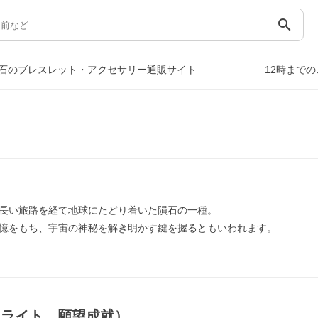
search
石のブレスレット・アクセサリー通販サイト
12時まで
長い旅路を経て地球にたどり着いた隕石の一種。
憶をもち、宇宙の神秘を解き明かす鍵を握るともいわれます。
ドライト，願望成就）