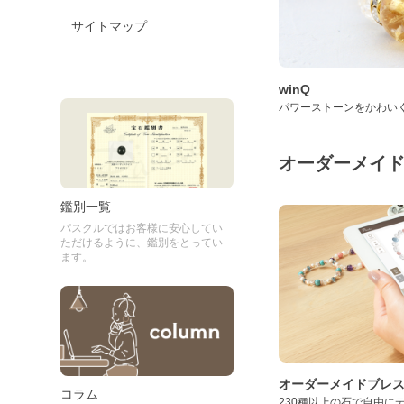
サイトマップ
winQ
パワーストーンをかわい
オーダーメイ
鑑別一覧
パスクルではお客様に安心してい
ただけるように、鑑別をとってい
ます。
オーダーメイドブレ
コラム
230種以上の石で自由に