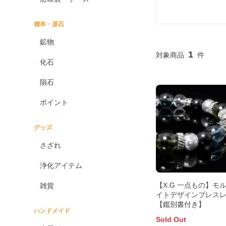
標本・原石
鉱物
1
化石
隕石
ポイント
グッズ
さざれ
浄化アイテム
【X.G 一点もの】モ
雑貨
イトデザインブレス
【鑑別書付き】
ハンドメイド
Sold Out