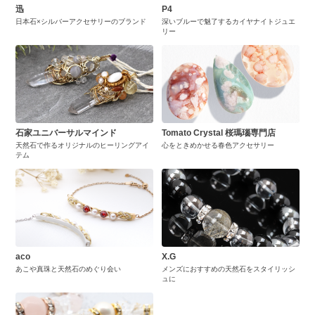
迅
P4
日本石×シルバーアクセサリーのブランド
深いブルーで魅了するカイヤナイトジュエ
リー
石家ユニバーサルマインド
Tomato Crystal 桜瑪瑙専門店
天然石で作るオリジナルのヒーリングアイ
心をときめかせる春色アクセサリー
テム
aco
X.G
あこや真珠と天然石のめぐり会い
メンズにおすすめの天然石をスタイリッシ
ュに