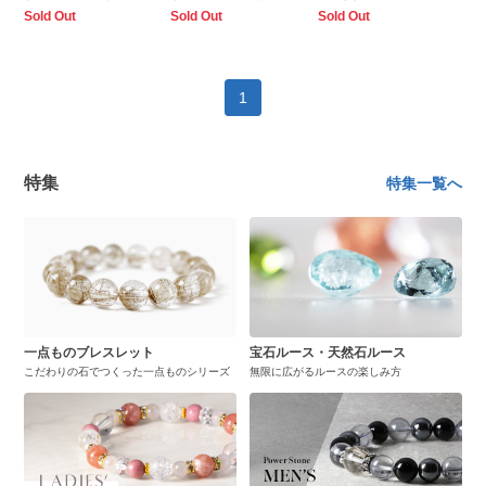
ト
ト
レスレット
Sold Out
Sold Out
Sold Out
1
特集
特集一覧へ
一点ものブレスレット
宝石ルース・天然石ルース
こだわりの石でつくった一点ものシリーズ
無限に広がるルースの楽しみ方