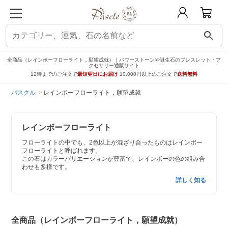
search
全商品（レインボーフローライト，願望成就）｜パワーストーンや誕生石のブレスレット・ア
クセサリー通販サイト
12時までのご注文で
最短翌日にお届け
10,000円以上のご注文で
送料無料
パスクル
レインボーフローライト，願望成就
レインボーフローライト
フローライトの中でも、2色以上が混ざり合ったものはレインボー
フローライトと呼ばれます。
この石はカラーバリエーションが豊富で、レインボーの色の組み合
わせも多様です。
詳しく知る
全商品（レインボーフローライト，願望成就）