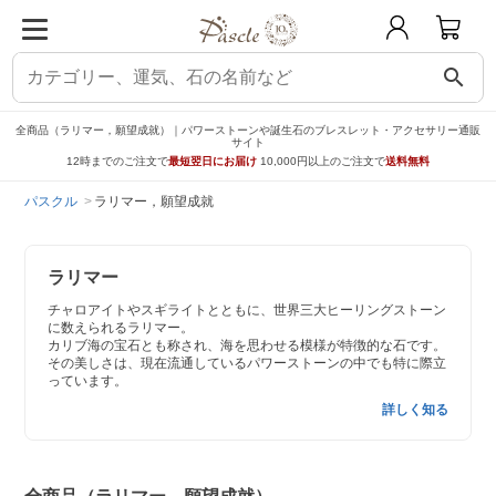
search
全商品（ラリマー，願望成就）｜パワーストーンや誕生石のブレスレット・アクセサリー通販
サイト
12時までのご注文で
最短翌日にお届け
10,000円以上のご注文で
送料無料
パスクル
ラリマー，願望成就
ラリマー
チャロアイトやスギライトとともに、世界三大ヒーリングストーン
に数えられるラリマー。
カリブ海の宝石とも称され、海を思わせる模様が特徴的な石です。
その美しさは、現在流通しているパワーストーンの中でも特に際立
っています。
詳しく知る