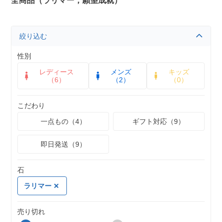
全商品（ラリマー，願望成就）
絞り込む
性別
レディース
メンズ
キッズ
（6）
（2）
（0）
こだわり
一点もの（4）
ギフト対応（9）
即日発送（9）
石
ラリマー
売り切れ