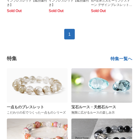
インブレスレット【鑑別書付
インブレスレット【鑑別書付
石×世界三大ヒーリングスト
き】
き】
ーン デザインブレスレット
【鑑別書付き】
Sold Out
Sold Out
Sold Out
1
特集
特集一覧へ
一点ものブレスレット
宝石ルース・天然石ルース
こだわりの石でつくった一点ものシリーズ
無限に広がるルースの楽しみ方