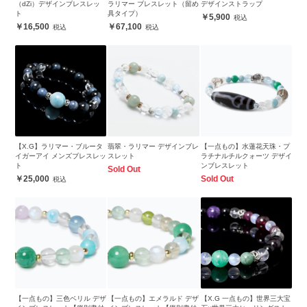
（dZi）デザインブレスレッ
ラリマー ブレスレット（留め
デザインストラップ
ト
具タイプ）
5,900
16,500
67,100
【X.G】ラリマー・ブルータ
翡翠・ラリマー デザインブレ
【一点もの】水蓮花天珠・プ
イガーアイ メンズブレスレッ
スレット
ラチナルチルクォーツ デザイ
ト
ンブレスレット
Sold Out
25,000
Sold Out
【一点もの】三色ベリル デザ
【一点もの】エメラルド デザ
【X.G 一点もの】世界三大宝