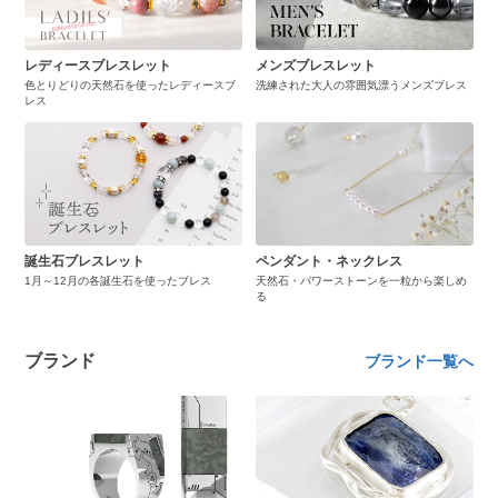
レディースブレスレット
メンズブレスレット
色とりどりの天然石を使ったレディースブ
洗練された大人の雰囲気漂うメンズブレス
レス
誕生石ブレスレット
ペンダント・ネックレス
1月～12月の各誕生石を使ったブレス
天然石・パワーストーンを一粒から楽しめ
る
ブランド
ブランド一覧へ