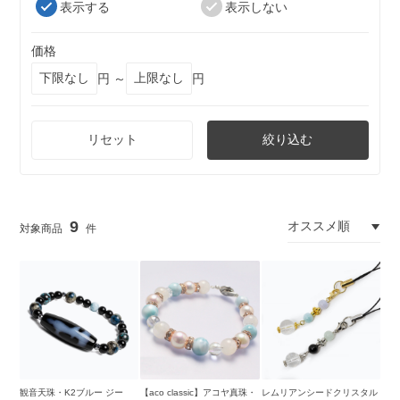
表示する
表示しない
価格
円 ～
円
リセット
絞り込む
9
観音天珠・K2ブルー ジー
【aco classic】アコヤ真珠・
レムリアンシードクリスタル