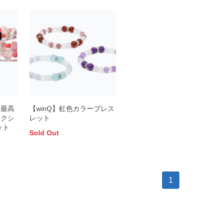
、最高
【winQ】虹色カラーブレス
ンクシ
レット
ット
Sold Out
1