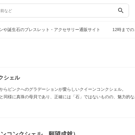
search
ンや誕生石のブレスレット・アクセサリー通販サイト
12時まで
クシェル
からピンクへのグラデーションが愛らしいクイーンコンクシェル。
と同様に真珠の母貝であり、正確には「石」ではないものの、魅力的な
ーンコンクシェル，願望成就）