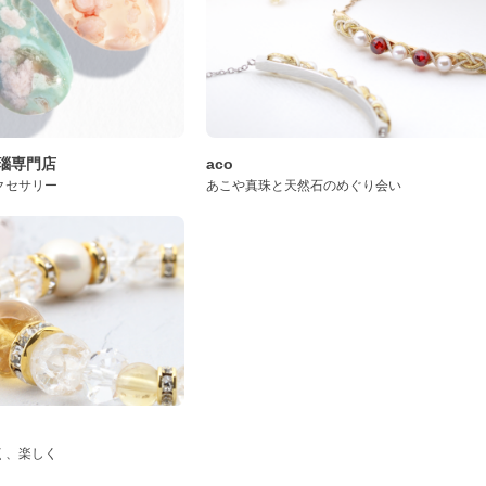
桜瑪瑙専門店
aco
クセサリー
あこや真珠と天然石のめぐり会い
く、楽しく