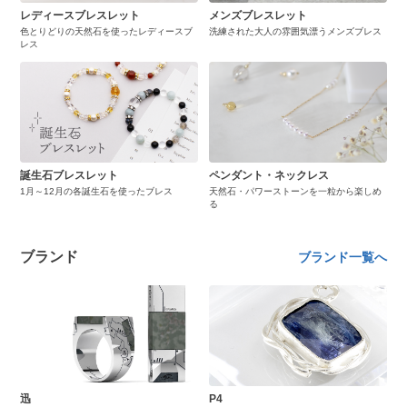
レディースブレスレット
メンズブレスレット
色とりどりの天然石を使ったレディースブ
洗練された大人の雰囲気漂うメンズブレス
レス
誕生石ブレスレット
ペンダント・ネックレス
1月～12月の各誕生石を使ったブレス
天然石・パワーストーンを一粒から楽しめ
る
ブランド
ブランド一覧へ
迅
P4