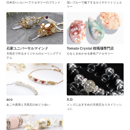
日本石×シルバーアクセサリーのブランド
深いブルーで魅了するカイヤナイトジュエ
リー
石家ユニバーサルマインド
Tomato Crystal 桜瑪瑙専門店
天然石で作るオリジナルのヒーリングアイ
心をときめかせる春色アクセサリー
テム
aco
X.G
あこや真珠と天然石のめぐり会い
メンズにおすすめの天然石をスタイリッシ
ュに