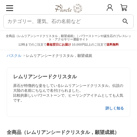
search
全商品（レムリアンシードクリスタル，願望成就）｜パワーストーンや誕生石のブレスレッ
ト・アクセサリー通販サイト
12時までのご注文で
最短翌日にお届け
10,000円以上のご注文で
送料無料
パスクル
レムリアンシードクリスタル，願望成就
レムリアンシードクリスタル
原石が特徴的な姿をしているレムリアンシードクリスタル。伝説の
大陸の名前にちなんで名付けられました。
比較的新しいパワーストーンで、ヒーリングアイテムとしても人気
です。
詳しく知る
全商品（レムリアンシードクリスタル，願望成就）