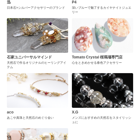
迅
P4
日本石×シルバーアクセサリーのブランド
深いブルーで魅了するカイヤナイトジュエ
リー
石家ユニバーサルマインド
Tomato Crystal 桜瑪瑙専門店
天然石で作るオリジナルのヒーリングアイ
心をときめかせる春色アクセサリー
テム
aco
X.G
あこや真珠と天然石のめぐり会い
メンズにおすすめの天然石をスタイリッシ
ュに