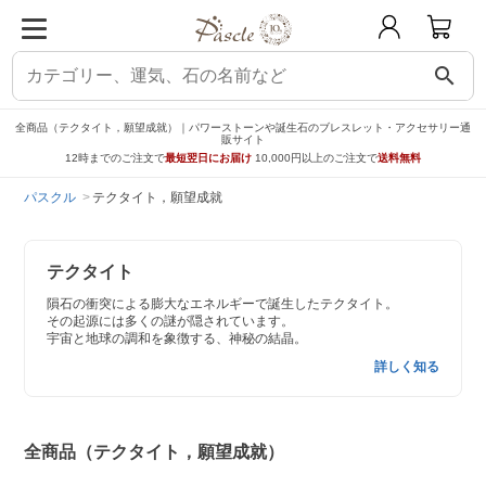
search
全商品（テクタイト，願望成就）｜パワーストーンや誕生石のブレスレット・アクセサリー通
販サイト
12時までのご注文で
最短翌日にお届け
10,000円以上のご注文で
送料無料
パスクル
テクタイト，願望成就
テクタイト
隕石の衝突による膨大なエネルギーで誕生したテクタイト。
その起源には多くの謎が隠されています。
宇宙と地球の調和を象徴する、神秘の結晶。
詳しく知る
全商品（テクタイト，願望成就）