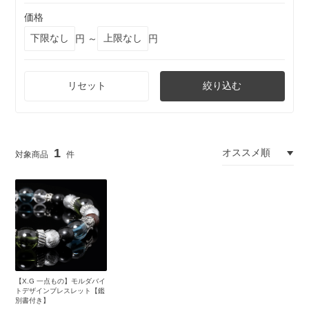
価格
円 ～
円
リセット
絞り込む
1
【X.G 一点もの】モルダバイ
トデザインブレスレット【鑑
別書付き】