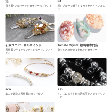
迅
P4
日本石×シルバーアクセサリーのブランド
深いブルーで魅了するカイヤナイトジュエ
リー
石家ユニバーサルマインド
Tomato Crystal 桜瑪瑙専門店
天然石で作るオリジナルのヒーリングアイ
心をときめかせる春色アクセサリー
テム
aco
X.G
あこや真珠と天然石のめぐり会い
メンズにおすすめの天然石をスタイリッシ
ュに