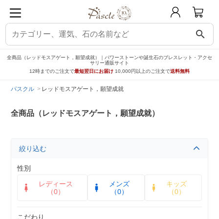
search
全商品（レッドモスアゲート，願望成就）｜パワーストーンや誕生石のブレスレット・アクセ
サリー通販サイト
12時までのご注文で
最短翌日にお届け
10,000円以上のご注文で
送料無料
パスクル
レッドモスアゲート，願望成就
全商品（レッドモスアゲート，願望成就）
絞り込む
性別
レディース
メンズ
キッズ
（0）
（0）
（0）
こだわり