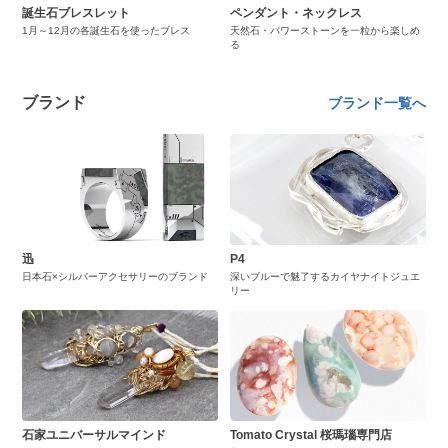
誕生石ブレスレット
ペンダント・ネックレス
1月～12月の各誕生石を使ったブレス
天然石・パワーストーンを一粒から楽しめ
る
ブランド
ブランド一覧へ
迅
P4
日本石×シルバーアクセサリーのブランド
深いブルーで魅了するカイヤナイトジュエ
リー
石家ユニバーサルマインド
Tomato Crystal 桜瑪瑙専門店