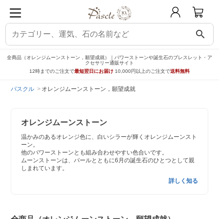
search
全商品（オレンジムーンストーン，願望成就）｜パワーストーンや誕生石のブレスレット・ア
クセサリー通販サイト
12時までのご注文で
最短翌日にお届け
10,000円以上のご注文で
送料無料
パスクル
オレンジムーンストーン，願望成就
オレンジムーンストーン
温かみのあるオレンジ色に、白いシラーが輝くオレンジムーンスト
ーン。
他のパワーストーンとも組み合わせやすい色合いです。
ムーンストーンは、パールとともに6月の誕生石のひとつとして親
しまれています。
詳しく知る