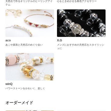
天然石で作るオリジナルのヒーリングアイ
心をときめかせる春色アクセサリー
テム
aco
X.G
あこや真珠と天然石のめぐり会い
メンズにおすすめの天然石をスタイリッシ
ュに
winQ
パワーストーンをかわいく、楽しく
オーダーメイド