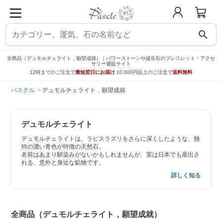
search
全商品（デュモルチェライト，願望成就）｜パワーストーンや誕生石のブレスレット・アクセ
サリー通販サイト
12時までのご注文で
最短翌日にお届け
10,000円以上のご注文で
送料無料
パスクル
デュモルチェライト，願望成就
デュモルチェライト
デュモルチェライトは、ラピスラズリをさらに深くしたような、独
特の濃い青色が特徴の天然石。
名前はあまり馴染みがないかもしれませんが、実は日本でも産出さ
れる、意外と身近な鉱物です。
詳しく知る
全商品（デュモルチェライト，願望成就）