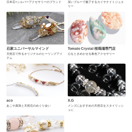
日本石×シルバーアクセサリーのブランド
深いブルーで魅了するカイヤナイトジュエ
リー
石家ユニバーサルマインド
Tomato Crystal 桜瑪瑙専門店
天然石で作るオリジナルのヒーリングアイ
心をときめかせる春色アクセサリー
テム
aco
X.G
あこや真珠と天然石のめぐり会い
メンズにおすすめの天然石をスタイリッシ
ュに