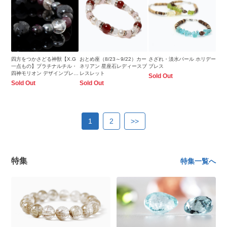
四方をつかさどる神獣【X.G
おとめ座（8/23～9/22）カー
さざれ・淡水パール ホリデー
一点もの】プラチナルチル・
ネリアン 星座石レディースブ
ブレス
四神モリオン デザインブレス
レスレット
Sold Out
レット
Sold Out
Sold Out
1
2
>>
特集
特集一覧へ