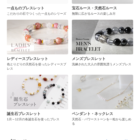
一点ものブレスレット
宝石ルース・天然石ルース
こだわりの石でつくった一点ものシリーズ
無限に広がるルースの楽しみ方
レディースブレスレット
メンズブレスレット
色とりどりの天然石を使ったレディースブ
洗練された大人の雰囲気漂うメンズブレス
レス
誕生石ブレスレット
ペンダント・ネックレス
1月～12月の各誕生石を使ったブレス
天然石・パワーストーンを一粒から楽しめ
る