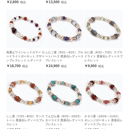
2,600
13,500
高貴なワインレッドカラー ロ
ふたご座（5/21～6/21）ブル
かに座（6/22～7/22）ラブラ
ードライトガーネット デザイ
ートパーズ 星座石レディース
ドライト 星座石レディースブ
ンブレスレット レディース
ブレスレット
レスレット
18,700
24,900
9,900
しし座（7/23～8/22）サンス
てんびん座（9/23～10/23）
さそり座（10/24～11/22）
トーン 星座石レディースブレ
ターコイズ 星座石レディース
オレンジガーネット 星座石レ
スレット
ブレスレット
ディースブレスレット