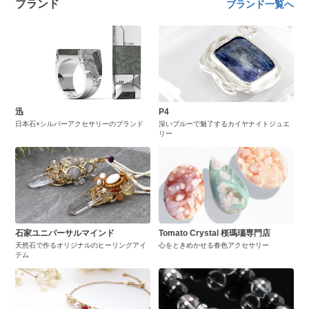
ブランド
ブランド一覧へ
迅
P4
日本石×シルバーアクセサリーのブランド
深いブルーで魅了するカイヤナイトジュエ
リー
石家ユニバーサルマインド
Tomato Crystal 桜瑪瑙専門店
天然石で作るオリジナルのヒーリングアイ
心をときめかせる春色アクセサリー
テム