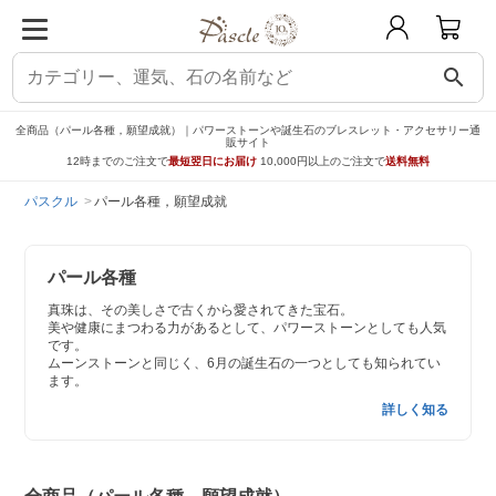
search
全商品（パール各種，願望成就）｜パワーストーンや誕生石のブレスレット・アクセサリー通
販サイト
12時までのご注文で
最短翌日にお届け
10,000円以上のご注文で
送料無料
パスクル
パール各種，願望成就
パール各種
真珠は、その美しさで古くから愛されてきた宝石。
美や健康にまつわる力があるとして、パワーストーンとしても人気
です。
ムーンストーンと同じく、6月の誕生石の一つとしても知られてい
ます。
詳しく知る