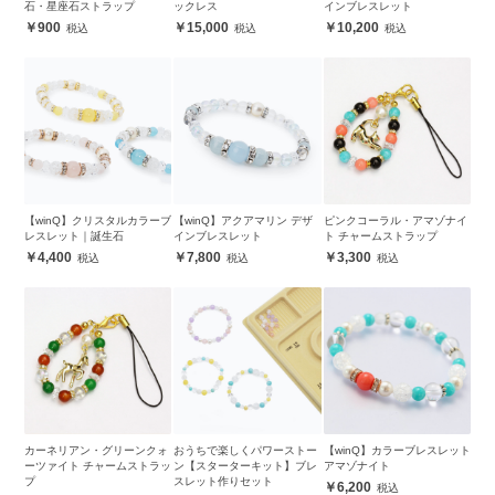
石・星座石ストラップ
ックレス
インブレスレット
900
15,000
10,200
【winQ】クリスタルカラーブ
【winQ】アクアマリン デザ
ピンクコーラル・アマゾナイ
レスレット｜誕生石
インブレスレット
ト チャームストラップ
4,400
7,800
3,300
カーネリアン・グリーンクォ
おうちで楽しくパワーストー
【winQ】カラーブレスレット
ーツァイト チャームストラッ
ン【スターターキット】ブレ
アマゾナイト
プ
スレット作りセット
6,200