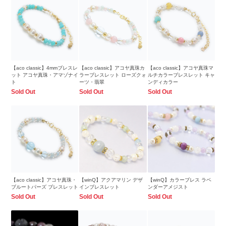
【aco classic】4mmブレスレ
【aco classic】アコヤ真珠カ
【aco classic】アコヤ真珠マ
ット アコヤ真珠・アマゾナイ
ラーブレスレット ローズクォ
ルチカラーブレスレット キャ
ト
ーツ・翡翠
ンディカラー
Sold Out
Sold Out
Sold Out
【aco classic】アコヤ真珠・
【winQ】アクアマリン デザ
【winQ】カラーブレス ラベ
ブルートパーズ ブレスレット
インブレスレット
ンダーアメジスト
Sold Out
Sold Out
Sold Out