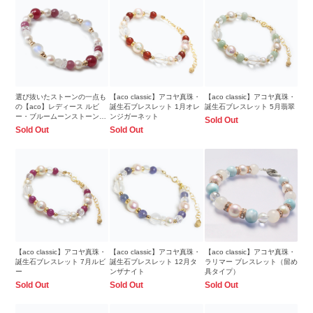
選び抜いたストーンの一点も
【aco classic】アコヤ真珠・
【aco classic】アコヤ真珠・
の【aco】レディース ルビ
誕生石ブレスレット 1月オレ
誕生石ブレスレット 5月翡翠
ー・ブルームーンストーンブ
ンジガーネット
Sold Out
レスレット
Sold Out
Sold Out
【aco classic】アコヤ真珠・
【aco classic】アコヤ真珠・
【aco classic】アコヤ真珠・
誕生石ブレスレット 7月ルビ
誕生石ブレスレット 12月タ
ラリマー ブレスレット（留め
ー
ンザナイト
具タイプ）
Sold Out
Sold Out
Sold Out