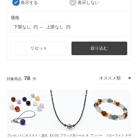
表示する
表示しない
価格
円 ～
円
リセット
絞り込む
78
プレゼントにオススメ！ 誕生
【X.G】ブラック貝パール ネ
アンバー・フローライト デザ