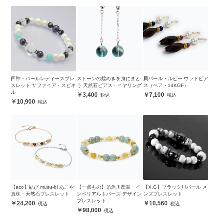
四神・パールレディースブレ
ストーンの煌めきを身にまと
貝パール・ルビー ウッドピア
スレット サファイア・スピネ
う 天然石ピアス・イヤリング
ス（ペア・14KGF）
ル
3,400
7,100
10,900
【aco】結び musu-bi あこや
【一点もの】糸魚川翡翠・イ
【X.G】ブラック貝パール メ
真珠・天然石ブレスレット
ンペリアルトパーズ デザイン
ンズブレスレット
ブレスレット
24,200
10,560
98,000