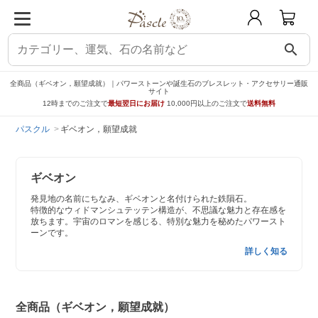
search
全商品（ギベオン，願望成就）｜パワーストーンや誕生石のブレスレット・アクセサリー通販
サイト
12時までのご注文で
最短翌日にお届け
10,000円以上のご注文で
送料無料
パスクル
ギベオン，願望成就
ギベオン
発見地の名前にちなみ、ギベオンと名付けられた鉄隕石。
特徴的なウィドマンシュテッテン構造が、不思議な魅力と存在感を
放ちます。宇宙のロマンを感じる、特別な魅力を秘めたパワースト
ーンです。
詳しく知る
全商品（ギベオン，願望成就）