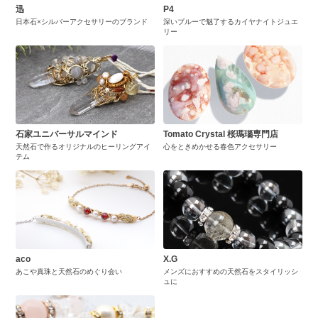
迅
P4
日本石×シルバーアクセサリーのブランド
深いブルーで魅了するカイヤナイトジュエ
リー
石家ユニバーサルマインド
Tomato Crystal 桜瑪瑙専門店
天然石で作るオリジナルのヒーリングアイ
心をときめかせる春色アクセサリー
テム
aco
X.G
あこや真珠と天然石のめぐり会い
メンズにおすすめの天然石をスタイリッシ
ュに