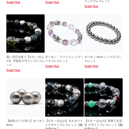
メンズブレスレット
Sold Out
Sold Out
Sold Out
長い月日を経て【X.G 一点も
ギベオン・アメトリン レディ
ギベオン 8mm シンプルブレ
の】 宇宙石デザインブレスレ
ースブレスレット
スレット
ット
Sold Out
Sold Out
Sold Out
【粒売り/バラ売り】ギベオン
【X.G 一点もの】モルダバイ
【X.G 一点もの】世界三大宝
8mm
トデザインブレスレット【鑑
石 デザインブレスレット【鑑
別書付き】
別書付き】