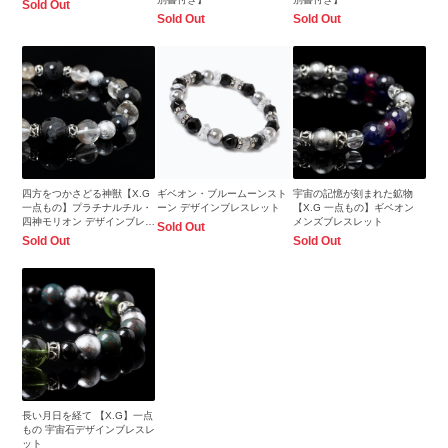
Sold Out
Sold Out
Sold Out
四方をつかさどる神獣【X.G
ギベオン・ブルームーンスト
宇宙の記憶が刻まれた鉱物
一点もの】プラチナルチル・
ーン デザインブレスレット
【X.G 一点もの】ギベオン
四神モリオン デザインブレス
メンズブレスレット
Sold Out
レット
Sold Out
Sold Out
長い月日を経て 【X.G】一点
もの 宇宙石デザインブレスレ
ット