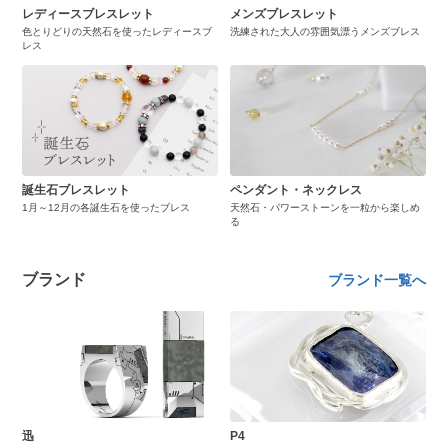
レディースブレスレット
メンズブレスレット
色とりどりの天然石を使ったレディースブ
洗練された大人の雰囲気漂うメンズブレス
レス
誕生石ブレスレット
ペンダント・ネックレス
1月～12月の各誕生石を使ったブレス
天然石・パワーストーンを一粒から楽しめ
る
ブランド
ブランド一覧へ
迅
P4