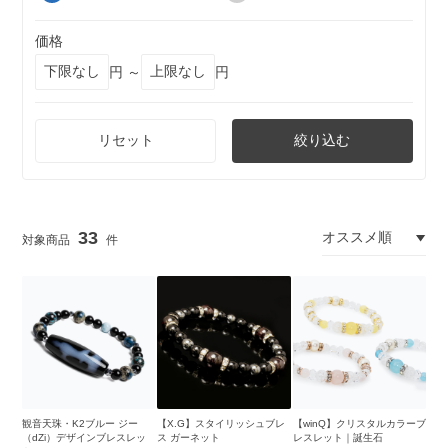
価格
円 ～
円
リセット
絞り込む
33
観音天珠・K2ブルー ジー
【X.G】スタイリッシュブレ
【winQ】クリスタルカラーブ
（dZi）デザインブレスレッ
ス ガーネット
レスレット｜誕生石