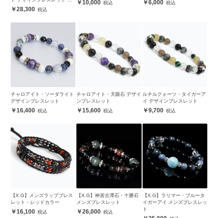
10,000
6,000
ンズ
28,300
チャロアイト・ソーダライト
チャロアイト・天眼石 デザイ
ルチルクォーツ・タイガーア
デザインブレスレット
ンブレスレット
イ デザインブレスレット
16,400
15,600
9,700
【X.G】メンズラップブレス
【X.G】神居古潭石・十勝石
【X.G】ラリマー・ブルータ
レット・レッドカラー
メンズブレスレット
イガーアイ メンズブレスレッ
ト
16,100
26,000