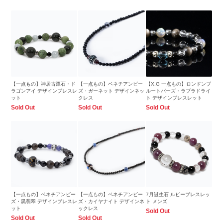
【一点もの】神居古潭石・ド
【一点もの】ベネチアンビー
【X.G 一点もの】ロンドンブ
ラゴンアイ デザインブレスレ
ズ・ガーネット デザインネッ
ルートパーズ・ラブラドライ
ット
クレス
ト デザインブレスレット
Sold Out
Sold Out
Sold Out
【一点もの】ベネチアンビー
【一点もの】ベネチアンビー
7月誕生石 ルビーブレスレッ
ズ・黒翡翠 デザインブレスレ
ズ・カイヤナイト デザインネ
ト メンズ
ット
ックレス
Sold Out
Sold Out
Sold Out