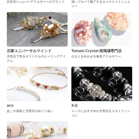
日本石×シルバーアクセサリーのブランド
深いブルーで魅了するカイヤナイトジュエ
リー
石家ユニバーサルマインド
Tomato Crystal 桜瑪瑙専門店
天然石で作るオリジナルのヒーリングアイ
心をときめかせる春色アクセサリー
テム
aco
X.G
あこや真珠と天然石のめぐり会い
メンズにおすすめの天然石をスタイリッシ
ュに