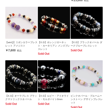
25,000
【winQ】リボンカラーブレス
【X.G】オレンジガーネッ
【X.G】ブラックオパール ダ
レット アメジスト
ト・カーネリアン メンズブレ
ークブルーブレスレット
スレット
7,600
Sold Out
Sold Out
【X.G】オーラブレス ブラッ
【X.G】ルビー・アイオライ
ピンクオパール・ブルームー
クマトリックスオパール
ト・モルダバイト8mm
ンストーン デザインブレスレ
ット
Sold Out
Sold Out
Sold Out