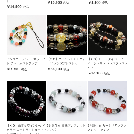
ト
10,900
4,400
16,500
ピンクコーラル・アマゾナイ
【X.G】タイチンルチルクォ
【X.G】レッドタイガーア
ト チャームストラップ
ーツ メンズブレスレット
イ・シトリン メンズブレスレ
ット
3,300
36,100
14,100
【X.G】高貴なワインレッド
5月誕生石 翡翠ブレスレット
7月誕生石 カーネリアンブレ
カラー ロードライトガーネッ
メンズ
スレット メンズ
ト デザインブレスレット メ