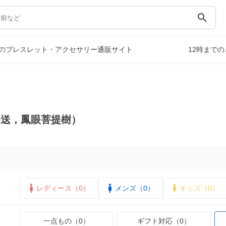
search
のブレスレット・アクセサリー通販サイト
12時まで
発送，鳳眼菩提樹）
レディース（0）
メンズ（0）
キッズ（0）
一点もの（0）
ギフト対応（0）