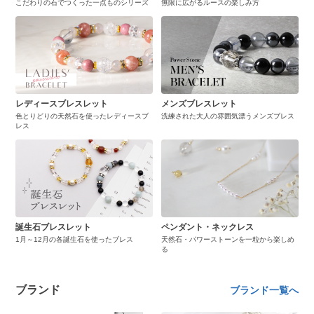
こだわりの石でつくった一点ものシリーズ
無限に広がるルースの楽しみ方
レディースブレスレット
メンズブレスレット
色とりどりの天然石を使ったレディースブ
洗練された大人の雰囲気漂うメンズブレス
レス
誕生石ブレスレット
ペンダント・ネックレス
1月～12月の各誕生石を使ったブレス
天然石・パワーストーンを一粒から楽しめ
る
ブランド
ブランド一覧へ