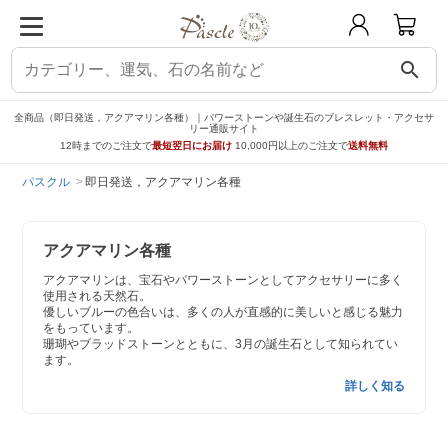
search
全商品（即日発送，アクアマリン各種）｜パワーストーンや誕生石のブレスレット・アクセサ
リー通販サイト
12時までのご注文で
最短翌日にお届け
10,000円以上のご注文で
送料無料
パスクル
即日発送，アクアマリン各種
アクアマリン各種
アクアマリンは、宝石やパワーストーンとしてアクセサリーに多く
使用される天然石。
優しいブルーの色合いは、多くの人が直感的に美しいと感じる魅力
をもっています。
珊瑚やブラッドストーンとともに、3月の誕生石として知られてい
ます。
詳しく知る