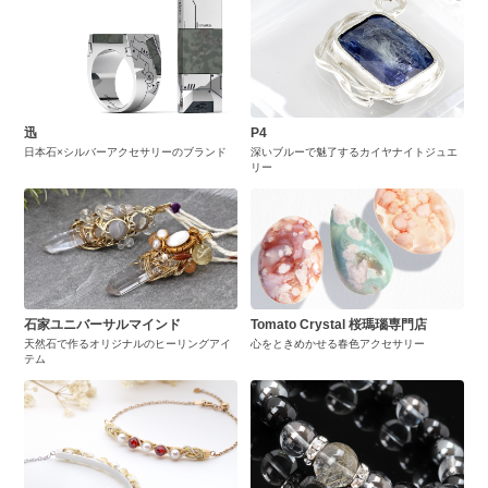
迅
P4
日本石×シルバーアクセサリーのブランド
深いブルーで魅了するカイヤナイトジュエ
リー
石家ユニバーサルマインド
Tomato Crystal 桜瑪瑙専門店
天然石で作るオリジナルのヒーリングアイ
心をときめかせる春色アクセサリー
テム