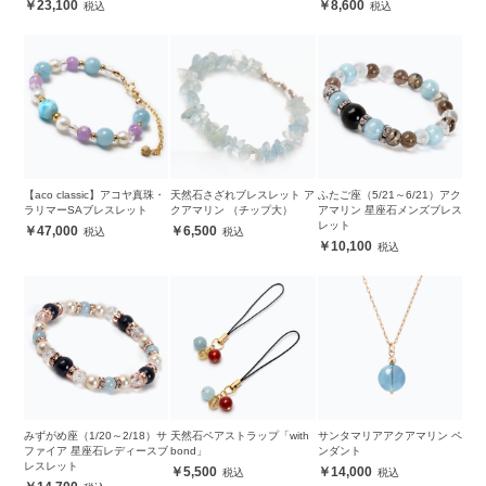
23,100
8,600
【aco classic】アコヤ真珠・
天然石さざれブレスレット ア
ふたご座（5/21～6/21）アク
ラリマーSAブレスレット
クアマリン （チップ大）
アマリン 星座石メンズブレス
レット
47,000
6,500
10,100
みずがめ座（1/20～2/18）サ
天然石ペアストラップ「with
サンタマリアアクアマリン ペ
ファイア 星座石レディースブ
bond」
ンダント
レスレット
5,500
14,000