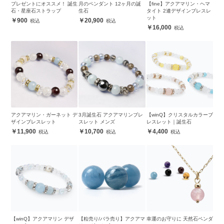
プレゼントにオススメ！ 誕生
月のペンダント 12ヶ月の誕
【fine】アクアマリン・ヘマ
石・星座石ストラップ
生石
タイト 2連デザインブレスレ
ット
900
20,900
16,000
アクアマリン・ガーネット デ
3月誕生石 アクアマリンブレ
【winQ】クリスタルカラーブ
ザインブレスレット
スレット メンズ
レスレット｜誕生石
11,900
10,700
4,400
【winQ】アクアマリン デザ
【粒売り/バラ売り】アクアマ
幸運のお守りに 天然石ペンダ