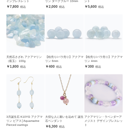
インブレスレット
リン ダークブルー 10mm
ント
7,800
2,000
5,600
天然石さざれ アクアマリン
【粒売り/バラ売り】アクアマ
【粒売り/バラ売り】アクアマ
（藍玉） 100g
リン 6mm
リン 4mm
1,800
400
300
3月誕生石 K10YG アクアマ
大切な人に願いを込めて 誕生
アクアマリン・ラベンダーア
リン ピアス│Aquamarine
石ペンダント
メジスト デザインブレスレッ
Pierced earrings
ト
6,300