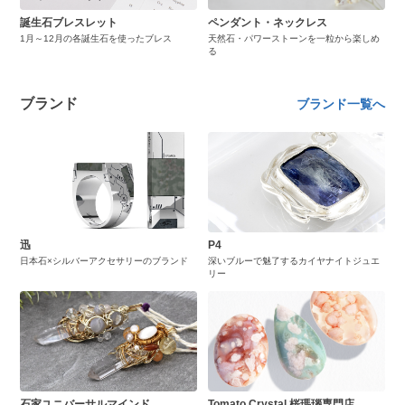
誕生石ブレスレット
ペンダント・ネックレス
1月～12月の各誕生石を使ったブレス
天然石・パワーストーンを一粒から楽しめ
る
ブランド
ブランド一覧へ
迅
P4
日本石×シルバーアクセサリーのブランド
深いブルーで魅了するカイヤナイトジュエ
リー
石家ユニバーサルマインド
Tomato Crystal 桜瑪瑙専門店