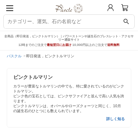
search
全商品（即日発送，ピンクトルマリン）｜パワーストーンや誕生石のブレスレット・アクセサ
リー通販サイト
12時までのご注文で
最短翌日にお届け
10,000円以上のご注文で
送料無料
パスクル
即日発送，ピンクトルマリン
ピンクトルマリン
カラーが豊富なトルマリンの中でも、特に愛されているのがピンク
トルマリン。
ピンク色の宝石としては、ピンクサファイアと並んで高い人気を誇
ります。
ピンクトルマリンは、オパールやローズクォーツと同じく、10月
の誕生石のひとつにも数えられています。
詳しく知る