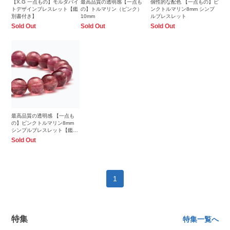
【X.G 一点もの】モルダバイ
最高品質の透明感【一点も
個性的な配色 【一点もの】ピ
トデザインブレスレット【鑑
の】トルマリン（ピンク）
ンクトルマリン8mm シンプ
別書付き】
10mm
ルブレスレット
Sold Out
Sold Out
Sold Out
最高品質の透明感 【一点も
の】ピンクトルマリン8mm
シンプルブレスレット【鑑別
書付き】
Sold Out
1
特集
特集一覧へ