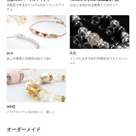
天然石で作るオリジナルのヒーリングアイ
心をときめかせる春色アクセサリー
テム
aco
X.G
あこや真珠と天然石のめぐり会い
メンズにおすすめの天然石をスタイリッシ
ュに
winQ
パワーストーンをかわいく、楽しく
オーダーメイド