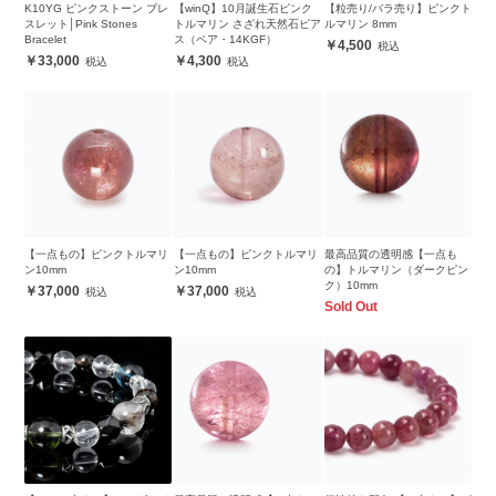
K10YG ピンクストーン ブレ
【winQ】10月誕生石ピンク
【粒売り/バラ売り】ピンクト
スレット│Pink Stones
トルマリン さざれ天然石ピア
ルマリン 8mm
Bracelet
ス（ペア・14KGF）
4,500
33,000
4,300
【一点もの】ピンクトルマリ
【一点もの】ピンクトルマリ
最高品質の透明感【一点も
ン10mm
ン10mm
の】トルマリン（ダークピン
ク）10mm
37,000
37,000
Sold Out