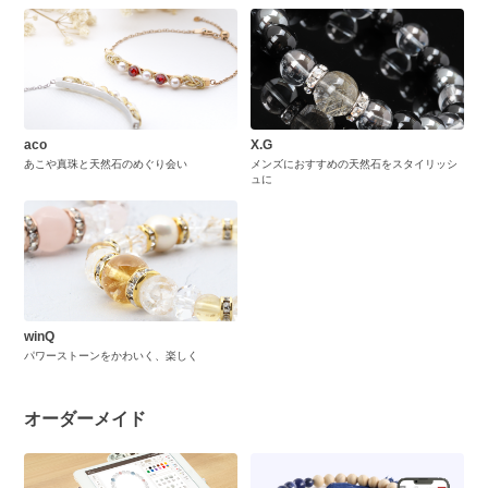
aco
X.G
あこや真珠と天然石のめぐり会い
メンズにおすすめの天然石をスタイリッシ
ュに
winQ
パワーストーンをかわいく、楽しく
オーダーメイド