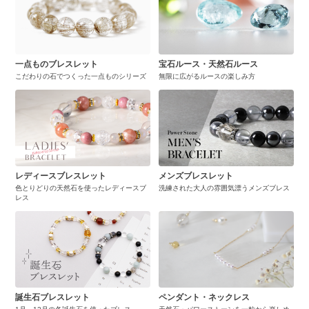
一点ものブレスレット
宝石ルース・天然石ルース
こだわりの石でつくった一点ものシリーズ
無限に広がるルースの楽しみ方
レディースブレスレット
メンズブレスレット
色とりどりの天然石を使ったレディースブ
洗練された大人の雰囲気漂うメンズブレス
レス
誕生石ブレスレット
ペンダント・ネックレス