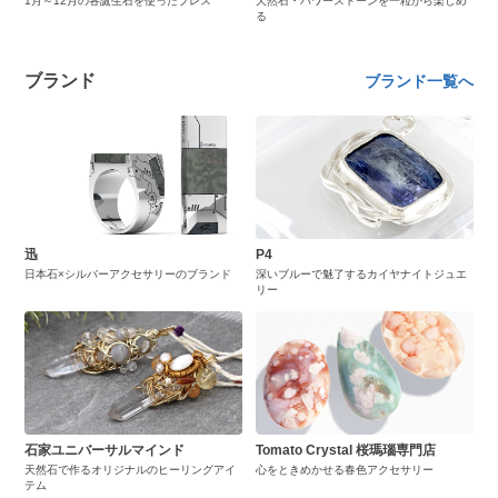
1月～12月の各誕生石を使ったブレス
天然石・パワーストーンを一粒から楽しめ
る
ブランド
ブランド一覧へ
迅
P4
日本石×シルバーアクセサリーのブランド
深いブルーで魅了するカイヤナイトジュエ
リー
石家ユニバーサルマインド
Tomato Crystal 桜瑪瑙専門店
天然石で作るオリジナルのヒーリングアイ
心をときめかせる春色アクセサリー
テム