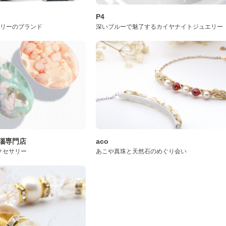
P4
サリーのブランド
深いブルーで魅了するカイヤナイトジュエリー
桜瑪瑙専門店
aco
クセサリー
あこや真珠と天然石のめぐり会い