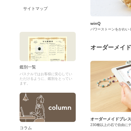
サイトマップ
winQ
パワーストーンをかわい
オーダーメイ
鑑別一覧
パスクルではお客様に安心してい
ただけるように、鑑別をとってい
ます。
オーダーメイドブレ
230種以上の石で自由に
コラム