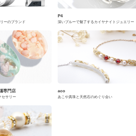
P4
サリーのブランド
深いブルーで魅了するカイヤナイトジュエリー
桜瑪瑙専門店
aco
クセサリー
あこや真珠と天然石のめぐり会い