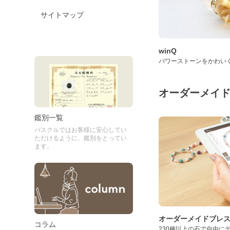
サイトマップ
winQ
パワーストーンをかわい
オーダーメイ
鑑別一覧
パスクルではお客様に安心してい
ただけるように、鑑別をとってい
ます。
オーダーメイドブレ
コラム
230種以上の石で自由に