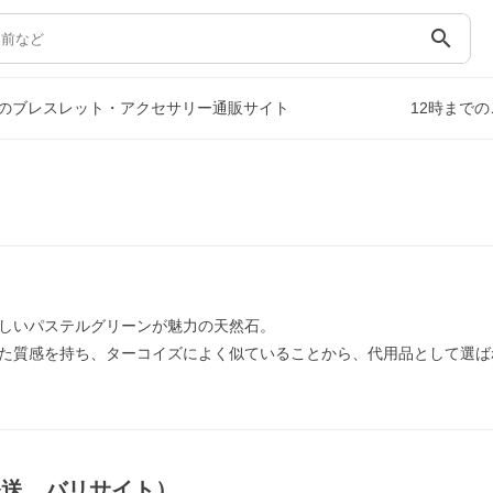
search
のブレスレット・アクセサリー通販サイト
12時まで
しいパステルグリーンが魅力の天然石。
た質感を持ち、ターコイズによく似ていることから、代用品として選ば
発送，バリサイト）