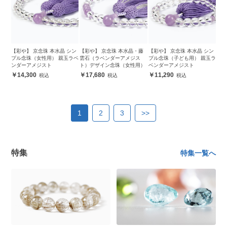
【彩や】 京念珠 本水晶 シン
【彩や】 京念珠 本水晶・藤
【彩や】 京念珠 本水晶 シン
プル念珠（女性用） 親玉ラベ
雲石（ラベンダーアメジス
プル念珠（子ども用） 親玉ラ
ンダーアメジスト
ト）デザイン念珠（女性用）
ベンダーアメジスト
14,300
17,680
11,290
1
2
3
>>
特集
特集一覧へ