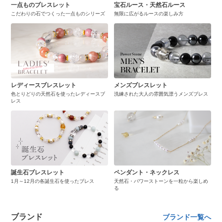
一点ものブレスレット
宝石ルース・天然石ルース
こだわりの石でつくった一点ものシリーズ
無限に広がるルースの楽しみ方
レディースブレスレット
メンズブレスレット
色とりどりの天然石を使ったレディースブ
洗練された大人の雰囲気漂うメンズブレス
レス
誕生石ブレスレット
ペンダント・ネックレス
1月～12月の各誕生石を使ったブレス
天然石・パワーストーンを一粒から楽しめ
る
ブランド
ブランド一覧へ