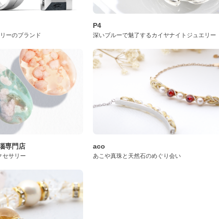
P4
サリーのブランド
深いブルーで魅了するカイヤナイトジュエリー
桜瑪瑙専門店
aco
クセサリー
あこや真珠と天然石のめぐり会い