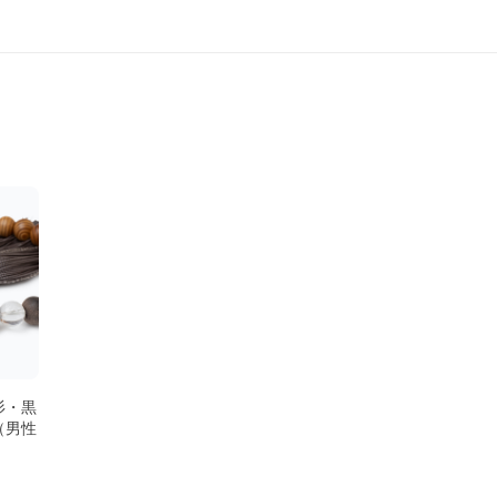
杉・黒
（男性