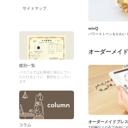
サイトマップ
winQ
パワーストーンをかわい
オーダーメイ
鑑別一覧
パスクルではお客様に安心してい
ただけるように、鑑別をとってい
ます。
オーダーメイドブレ
コラム
230種以上の石で自由に