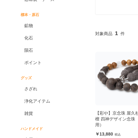
標本・原石
鉱物
1
化石
隕石
ポイント
グッズ
さざれ
浄化アイテム
【彩や】京念珠 屋久
雑貨
檀 四神デザイン念珠
用）
ハンドメイド
13,880