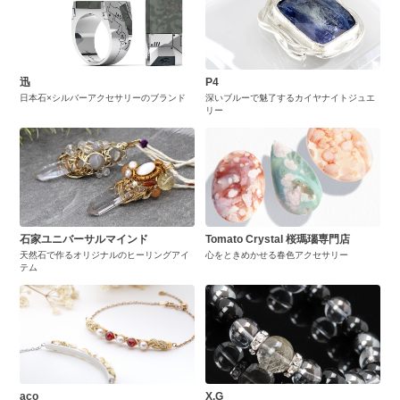
迅
P4
日本石×シルバーアクセサリーのブランド
深いブルーで魅了するカイヤナイトジュエ
リー
石家ユニバーサルマインド
Tomato Crystal 桜瑪瑙専門店
天然石で作るオリジナルのヒーリングアイ
心をときめかせる春色アクセサリー
テム
aco
X.G