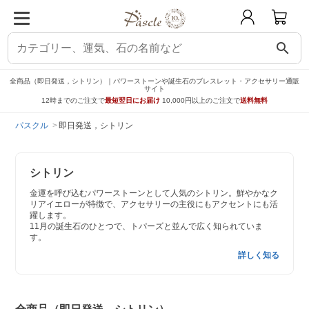
search
全商品（即日発送，シトリン）｜パワーストーンや誕生石のブレスレット・アクセサリー通販
サイト
12時までのご注文で
最短翌日にお届け
10,000円以上のご注文で
送料無料
パスクル
即日発送，シトリン
シトリン
金運を呼び込むパワーストーンとして人気のシトリン。鮮やかなク
リアイエローが特徴で、アクセサリーの主役にもアクセントにも活
躍します。
11月の誕生石のひとつで、トパーズと並んで広く知られていま
す。
詳しく知る