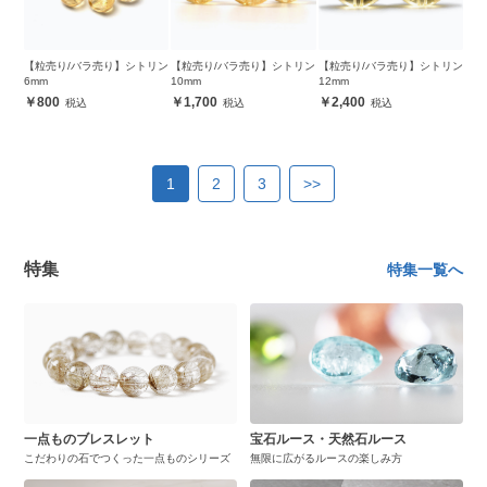
【粒売り/バラ売り】シトリン
【粒売り/バラ売り】シトリン
【粒売り/バラ売り】シトリン
6mm
10mm
12mm
800
1,700
2,400
1
2
3
>>
特集
特集一覧へ
一点ものブレスレット
宝石ルース・天然石ルース
こだわりの石でつくった一点ものシリーズ
無限に広がるルースの楽しみ方