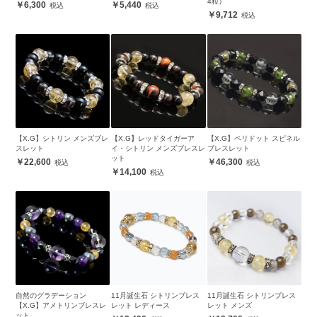
4粒）
6,300
5,440
9,712
【X.G】シトリン メンズブレ
【X.G】レッドタイガーア
【X.G】ペリドット スピネル
スレット
イ・シトリン メンズブレスレ
ブレスレット
ット
22,600
46,300
14,100
自然のグラデーション
11月誕生石 シトリンブレス
11月誕生石 シトリンブレス
【X.G】アメトリンブレスレ
レット レディース
レット メンズ
ット