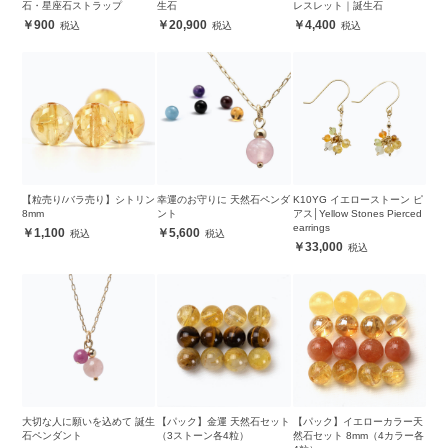
石・星座石ストラップ
生石
レスレット｜誕生石
900
20,900
4,400
【粒売り/バラ売り】シトリン
幸運のお守りに 天然石ペンダ
K10YG イエローストーン ピ
8mm
ント
アス│Yellow Stones Pierced
earrings
1,100
5,600
33,000
大切な人に願いを込めて 誕生
【パック】金運 天然石セット
【パック】イエローカラー天
石ペンダント
（3ストーン各4粒）
然石セット 8mm（4カラー各