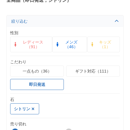
全商品（即日発送，シトリン）
絞り込む
性別
レディース
メンズ
キッズ
（91）
（46）
（1）
こだわり
一点もの（36）
ギフト対応（111）
即日発送
石
シトリン
売り切れ