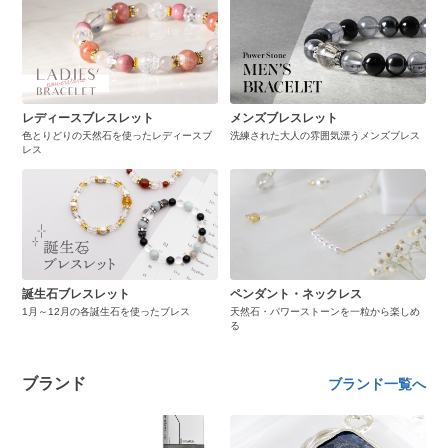
レディースブレスレット
メンズブレスレット
色とりどりの天然石を使ったレディースブ
洗練された大人の雰囲気漂うメンズブレス
レス
誕生石ブレスレット
ペンダント・ネックレス
1月～12月の各誕生石を使ったブレス
天然石・パワーストーンを一粒から楽しめ
る
ブランド
ブランド一覧へ