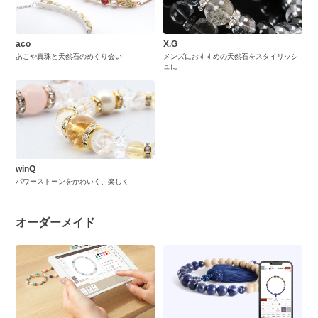
aco
X.G
あこや真珠と天然石のめぐり会い
メンズにおすすめの天然石をスタイリッシ
ュに
winQ
パワーストーンをかわいく、楽しく
オーダーメイド