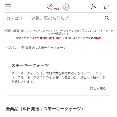
search
全商品（即日発送，スモーキークォーツ）｜パワーストーンや誕生石のブレスレット・アクセ
サリー通販サイト
12時までのご注文で
最短翌日にお届け
10,000円以上のご注文で
送料無料
パスクル
即日発送，スモーキークォーツ
スモーキークォーツ
スモーキークォーツは、大地の力を象徴するとされるパワーストー
ン。スモーキーブラウンの落ち着いた色合いは、見る人に頼もしさ
を感じさせます。
詳しく知る
全商品（即日発送，スモーキークォーツ）