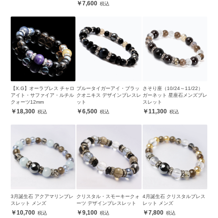
7,600
【X.G】オーラブレス チャロ
ブルータイガーアイ・ブラッ
さそり座（10/24～11/22）
アイト・サファイア・ルチル
クオニキス デザインブレスレ
ガーネット 星座石メンズブレ
クォーツ12mm
ット
スレット
18,300
6,500
11,300
3月誕生石 アクアマリンブレ
クリスタル・スモーキークォ
4月誕生石 クリスタルブレス
スレット メンズ
ーツ デザインブレスレット
レット メンズ
10,700
9,100
7,800