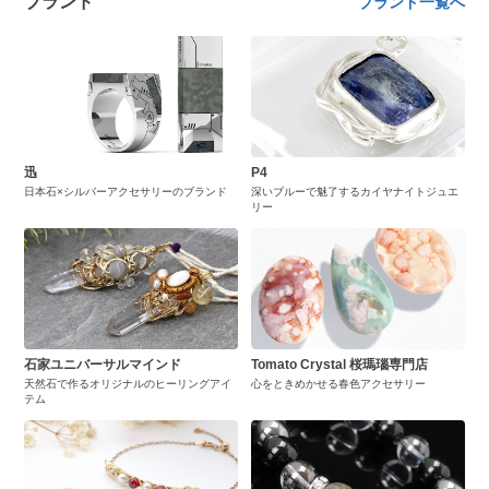
ブランド
ブランド一覧へ
迅
P4
日本石×シルバーアクセサリーのブランド
深いブルーで魅了するカイヤナイトジュエ
リー
石家ユニバーサルマインド
Tomato Crystal 桜瑪瑙専門店
天然石で作るオリジナルのヒーリングアイ
心をときめかせる春色アクセサリー
テム