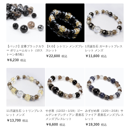
【パック】定番ブラックカラ
【X.G】シトリン メンズブレ
1月誕生石 ガーネットブレス
ー ボリュームセット（10ス
スレット
レット メンズ
トーン各5粒）
22,600
11,600
6,230
11月誕生石 シトリンブレス
やぎ座（12/22～1/19）ゴー
みずがめ座（1/20～2/18）サ
レット メンズ
ルデンオブシディアン 星座石
ファイア 星座石メンズブレス
メンズブレスレット
レット
13,700
6,600
19,300