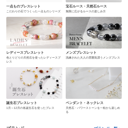
一点ものブレスレット
宝石ルース・天然石ルース
こだわりの石でつくった一点ものシリーズ
無限に広がるルースの楽しみ方
レディースブレスレット
メンズブレスレット
色とりどりの天然石を使ったレディースブ
洗練された大人の雰囲気漂うメンズブレス
レス
誕生石ブレスレット
ペンダント・ネックレス
1月～12月の各誕生石を使ったブレス
天然石・パワーストーンを一粒から楽しめ
る