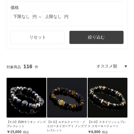
価格
円 ～
円
リセット
絞り込む
116
【X.G】四神モリオン メンズ
【X.G】ルチルクォーツ・イ
【X.G】スタイリッシュブレ
ブレスレット
エロータイガーアイ メンズブ
ス スモーキークォーツ
レスレット
15,000
6,900