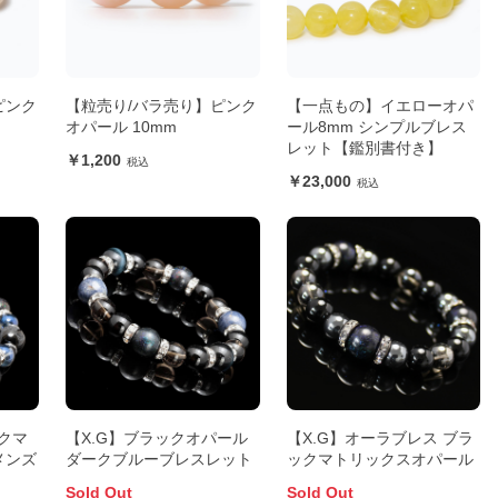
ピンク
【粒売り/バラ売り】ピンク
【一点もの】イエローオパ
オパール 10mm
ール8mm シンプルブレス
レット【鑑別書付き】
1,200
23,000
クマ
【X.G】ブラックオパール
【X.G】オーラブレス ブラ
メンズ
ダークブルーブレスレット
ックマトリックスオパール
Sold Out
Sold Out