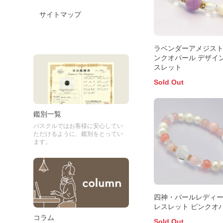
サイトマップ
ラベンダーアメジス
ンクオパール デザイ
スレット
Sold Out
鑑別一覧
パスクルではお客様に安心してい
ただけるように、鑑別をとってい
ます。
四神・パールレディ
レスレット ピンクオ
コラム
Sold Out