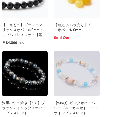
【一点もの】ブラックマト
【粒売り/バラ売り】イエロ
リックスオパール6mm シ
ーオパール 6mm
ンプルブレスレット【鑑別
Sold Out
書付き】
84,000
漆黒の中の煌き【X.G】ブ
【winQ】ピンクオパール・
ラックマトリックスオパー
シーブルーカルセドニー デ
ルブレスレット
ザインブレスレット