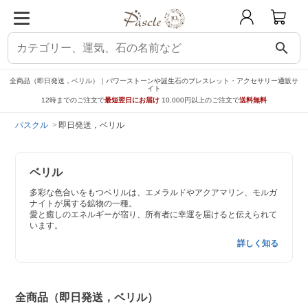
search
全商品（即日発送，ベリル）｜パワーストーンや誕生石のブレスレット・アクセサリー通販サ
イト
12時までのご注文で
最短翌日にお届け
10,000円以上のご注文で
送料無料
パスクル
即日発送，ベリル
ベリル
多彩な色合いをもつベリルは、エメラルドやアクアマリン、モルガ
ナイトが属する鉱物の一種。
愛と癒しのエネルギーが宿り、所有者に幸運を届けると伝えられて
います。
詳しく知る
全商品（即日発送，ベリル）