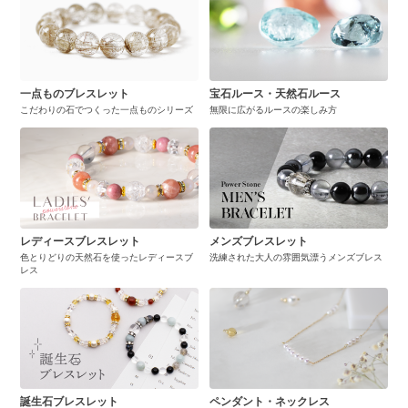
一点ものブレスレット
宝石ルース・天然石ルース
こだわりの石でつくった一点ものシリーズ
無限に広がるルースの楽しみ方
レディースブレスレット
メンズブレスレット
色とりどりの天然石を使ったレディースブ
洗練された大人の雰囲気漂うメンズブレス
レス
誕生石ブレスレット
ペンダント・ネックレス