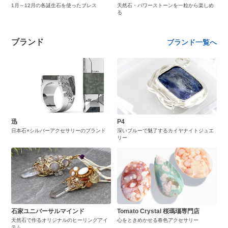
1月～12月の各誕生石を使ったブレス
天然石・パワーストーンを一粒から楽しめ
る
ブランド
ブランド一覧へ
迅
P4
日本石×シルバーアクセサリーのブランド
深いブルーで魅了するカイヤナイトジュエ
リー
石家ユニバーサルマインド
Tomato Crystal 桜瑪瑙専門店
天然石で作るオリジナルのヒーリングアイ
心をときめかせる春色アクセサリー
テム