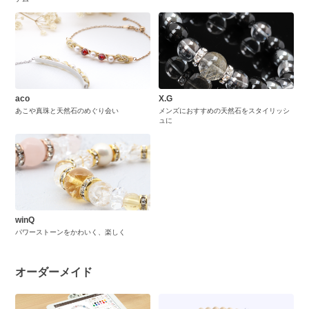
aco
X.G
あこや真珠と天然石のめぐり会い
メンズにおすすめの天然石をスタイリッシ
ュに
winQ
パワーストーンをかわいく、楽しく
オーダーメイド