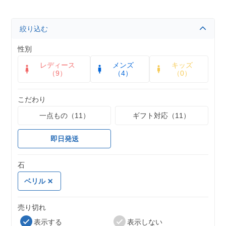
絞り込む
性別
レディース
メンズ
キッズ
（9）
（4）
（0）
こだわり
一点もの（11）
ギフト対応（11）
即日発送
石
ベリル
売り切れ
表示する
表示しない