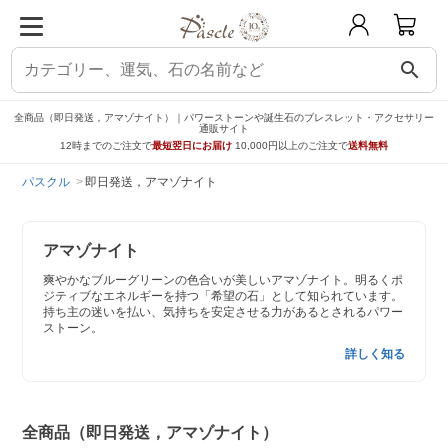
search
全商品（即日発送，アマゾナイト）｜パワーストーンや誕生石のブレスレット・アクセサリー
通販サイト
12時までのご注文で
最短翌日にお届け
10,000円以上のご注文で
送料無料
パスクル
即日発送，アマゾナイト
アマゾナイト
爽やかなブルーグリーンの色合いが美しいアマゾナイト。明るくポ
ジティブなエネルギーを持つ「希望の石」として知られています。
持ち主の迷いを払い、気持ちを安定させる力があるとされるパワー
ストーン。
詳しく知る
全商品（即日発送，アマゾナイト）