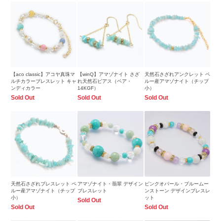
【aco classic】アコヤ真珠マ
【winQ】アマゾナイト さざ
天然石さざれアンクレット ペ
ルチカラーブレスレット キャ
れ天然石ピアス（ペア・
ルー産アマゾナイト（チップ
ンディカラー
14KGF）
小）
Sold Out
Sold Out
Sold Out
天然石さざれブレスレット ペ
アマゾナイト・翡翠 デザイン
ピンクオパール・ブルームー
ルー産アマゾナイト（チップ
ブレスレット
ンストーン デザインブレスレ
小）
ット
Sold Out
Sold Out
Sold Out