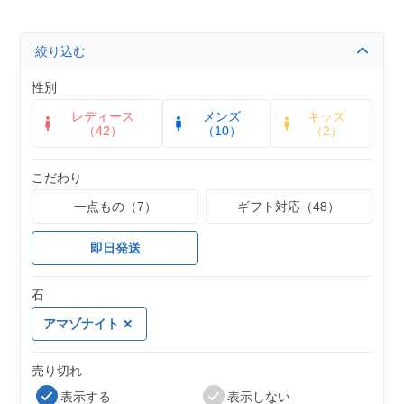
絞り込む
性別
レディース
メンズ
キッズ
（42）
（10）
（2）
こだわり
一点もの（7）
ギフト対応（48）
即日発送
石
アマゾナイト
売り切れ
表示する
表示しない