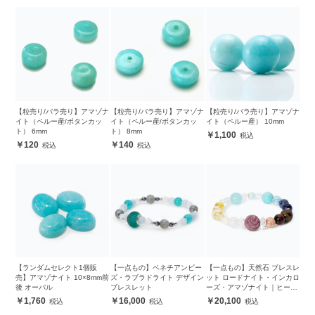
【粒売り/バラ売り】アマゾナ
【粒売り/バラ売り】アマゾナ
【粒売り/バラ売り】アマゾナ
イト（ペルー産/ボタンカッ
イト（ペルー産/ボタンカッ
イト（ペルー産） 10mm
ト） 6mm
ト） 8mm
1,100
120
140
【ランダムセレクト1個販
【一点もの】ベネチアンビー
【一点もの】天然石 ブレスレ
売】アマゾナイト 10×8mm前
ズ・ラブラドライト デザイン
ット ロードナイト・インカロ
後 オーバル
ブレスレット
ーズ・アマゾナイト｜ヒーリ
ングストーン オールインワン
1,760
16,000
20,100