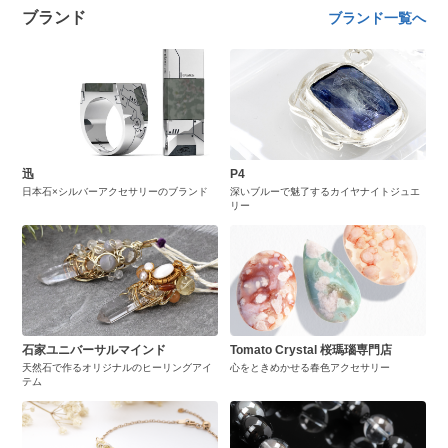
ブランド
ブランド一覧へ
迅
P4
日本石×シルバーアクセサリーのブランド
深いブルーで魅了するカイヤナイトジュエ
リー
石家ユニバーサルマインド
Tomato Crystal 桜瑪瑙専門店
天然石で作るオリジナルのヒーリングアイ
心をときめかせる春色アクセサリー
テム