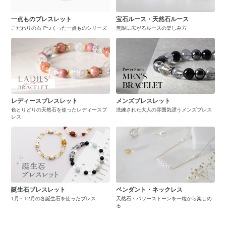
一点ものブレスレット
宝石ルース・天然石ルース
こだわりの石でつくった一点ものシリーズ
無限に広がるルースの楽しみ方
レディースブレスレット
メンズブレスレット
色とりどりの天然石を使ったレディースブ
洗練された大人の雰囲気漂うメンズブレス
レス
誕生石ブレスレット
ペンダント・ネックレス
1月～12月の各誕生石を使ったブレス
天然石・パワーストーンを一粒から楽しめ
る