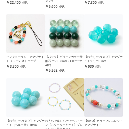
メンズ
22,400
7,300
5,600
ピンクコーラル・アマゾナイ
【パック】グリーンカラー天
【粒売り/バラ売り】アマゾナ
ト チャームストラップ
然石セット 8mm（4カラー各
イトシリカ 8mm
4粒）
3,300
630
5,952
【粒売り/バラ売り】アマゾナ
おうちで楽しくパワーストー
【winQ】カラーブレスレット
イト（ペルー産） 8mm
ン【スターターキット】ブレ
アマゾナイト
スレット作りセット