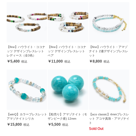
【fine】ハウライト・ココナ
【fine】ハウライト・ココナ
【fine】ハウライト・アマゾ
ッツ デザインブレスレット
ッツ デザインブレスレット
ナイト 2連デザインブレスレ
レディース（全3色）
ペア
ット
5,400
11,000
8,800
【winQ】カラーブレスレット
【粒売り】アマゾナイト（モ
【aco classic】4mmブレスレ
アマゾナイトシリカ
ザンビーク産) 12mm
ット アコヤ真珠・アマゾナイ
ト
15,800
5,500
Sold Out