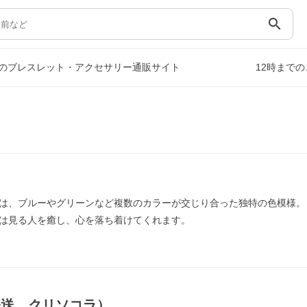
search
のブレスレット・アクセサリー通販サイト
12時まで
は、ブルーやグリーンなど複数のカラーが交じり合った独特の色模様。
は見る人を癒し、心を落ち着けてくれます。
発送，クリソコラ）