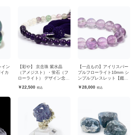
レイン
【彩や】 京念珠 紫水晶
【一点もの】アイリスパー
バイカ
（アメジスト）・蛍石（フ
プルフローライト10mm シ
ローライト） デザイン念珠
ンプルブレスレット【鑑別
（女性用）
書付き】
22,500
28,000