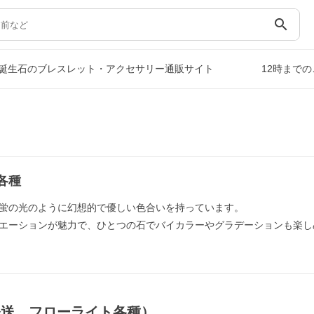
search
誕生石のブレスレット・アクセサリー通販サイト
12時まで
各種
蛍の光のように幻想的で優しい色合いを持っています。
エーションが魅力で、ひとつの石でバイカラーやグラデーションも楽し
発送，フローライト各種）