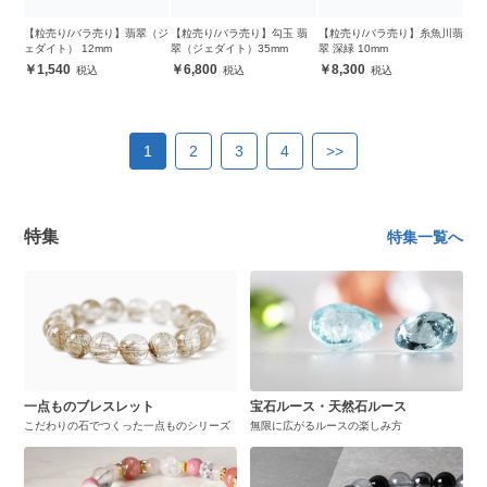
【粒売り/バラ売り】翡翠（ジ
【粒売り/バラ売り】勾玉 翡
【粒売り/バラ売り】糸魚川翡
ェダイト） 12mm
翠（ジェダイト）35mm
翠 深緑 10mm
1,540
6,800
8,300
1
2
3
4
>>
特集
特集一覧へ
一点ものブレスレット
宝石ルース・天然石ルース
こだわりの石でつくった一点ものシリーズ
無限に広がるルースの楽しみ方