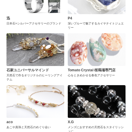
迅
P4
日本石×シルバーアクセサリーのブランド
深いブルーで魅了するカイヤナイトジュエ
リー
石家ユニバーサルマインド
Tomato Crystal 桜瑪瑙専門店
天然石で作るオリジナルのヒーリングアイ
心をときめかせる春色アクセサリー
テム
aco
X.G
あこや真珠と天然石のめぐり会い
メンズにおすすめの天然石をスタイリッシ
ュに