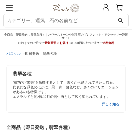
search
全商品（即日発送，翡翠各種）｜パワーストーンや誕生石のブレスレット・アクセサリー通販
サイト
12時までのご注文で
最短翌日にお届け
10,000円以上のご注文で
送料無料
パスクル
即日発送，翡翠各種
翡翠各種
“成功”や“繁栄”を象徴するとして、古くから愛されてきた天然石。
代表的な緑色のほかに、黒、青、藤色など、多くのバリエーション
があるのも特徴です。
エメラルドと同様に5月の誕生石として広く知られています。
詳しく知る
全商品（即日発送，翡翠各種）