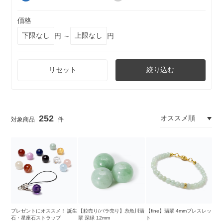
価格
円 ～
円
リセット
絞り込む
252
プレゼントにオススメ！ 誕生
【粒売り/バラ売り】糸魚川翡
【fine】翡翠 4mmブレスレッ
石・星座石ストラップ
翠 深緑 12mm
ト