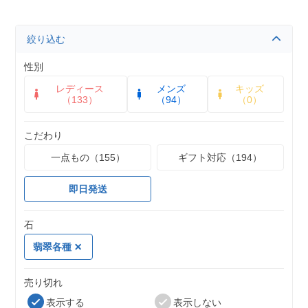
絞り込む
性別
レディース
メンズ
キッズ
（133）
（94）
（0）
こだわり
一点もの（155）
ギフト対応（194）
即日発送
石
翡翠各種
売り切れ
表示する
表示しない