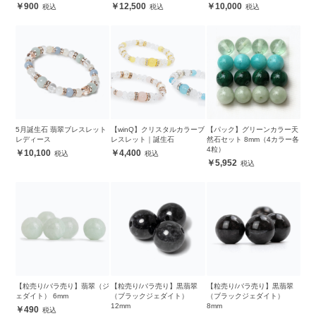
900
12,500
10,000
5月誕生石 翡翠ブレスレット
【winQ】クリスタルカラーブ
【パック】グリーンカラー天
レディース
レスレット｜誕生石
然石セット 8mm（4カラー各
4粒）
10,100
4,400
5,952
【粒売り/バラ売り】翡翠（ジ
【粒売り/バラ売り】黒翡翠
【粒売り/バラ売り】黒翡翠
ェダイト） 6mm
（ブラックジェダイト）
（ブラックジェダイト）
12mm
8mm
490