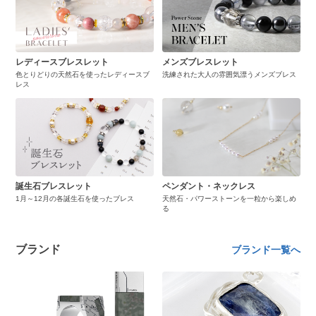
レディースブレスレット
メンズブレスレット
色とりどりの天然石を使ったレディースブ
洗練された大人の雰囲気漂うメンズブレス
レス
誕生石ブレスレット
ペンダント・ネックレス
1月～12月の各誕生石を使ったブレス
天然石・パワーストーンを一粒から楽しめ
る
ブランド
ブランド一覧へ