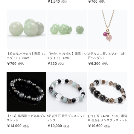
1,540
700
【粒売り/バラ売り】翡翠（ジ
【粒売り/バラ売り】翡翠（ジ
大切な人に願いを込めて 誕生
ェダイト） 8mm
ェダイト） 4mm
石ペンダント
700
220
6,300
【X.G】黒翡翠 スピネルブレ
5月誕生石 翡翠ブレスレット
おうし座（4/20～5/20）黒翡
スレット
メンズ
翠 星座石メンズブレスレット
14,000
10,000
10,600