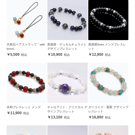
天然石ペアストラップ「with
黒翡翠・デュモルチェライト
黒翡翠6mm メンズブレスレ
bond」
デザインブレスレット
ット
5,500
10,900
12,900
令和ブレスレット メンズ
チャロアイト・クリスタル デ
ターコイズ・翡翠 デザインブ
ザインブレスレット
レスレット
11,900
13,100
16,800