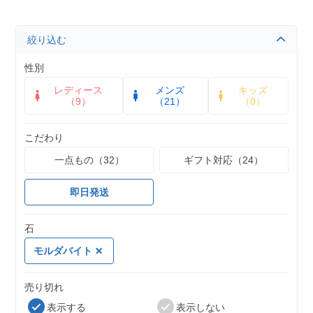
絞り込む
性別
レディース
メンズ
キッズ
（9）
（21）
（0）
こだわり
一点もの（32）
ギフト対応（24）
即日発送
石
モルダバイト
売り切れ
表示する
表示しない