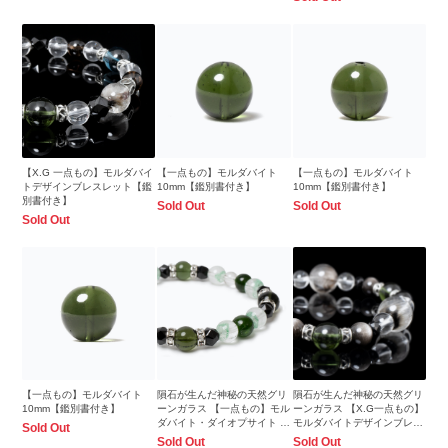
【X.G 一点もの】モルダバイ
【一点もの】モルダバイト
【一点もの】モルダバイト
トデザインブレスレット【鑑
10mm【鑑別書付き】
10mm【鑑別書付き】
別書付き】
Sold Out
Sold Out
Sold Out
【一点もの】モルダバイト
隕石が生んだ神秘の天然グリ
隕石が生んだ神秘の天然グリ
10mm【鑑別書付き】
ーンガラス 【一点もの】モル
ーンガラス 【X.G一点もの】
ダバイト・ダイオプサイト ブ
モルダバイトデザインブレス
Sold Out
レスレット
レット
Sold Out
Sold Out