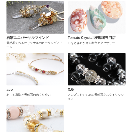
石家ユニバーサルマインド
Tomato Crystal 桜瑪瑙専門店
天然石で作るオリジナルのヒーリングアイ
心をときめかせる春色アクセサリー
テム
aco
X.G
あこや真珠と天然石のめぐり会い
メンズにおすすめの天然石をスタイリッシ
ュに