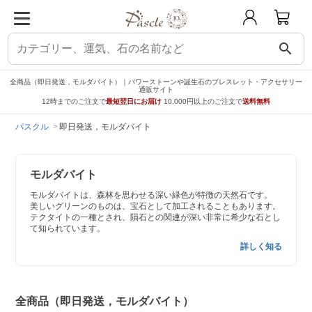
search
全商品（即日発送，モルダバイト）｜パワーストーンや誕生石のブレスレット・アクセサリー
通販サイト
12時までのご注文で
最短翌日にお届け
10,000円以上のご注文で
送料無料
パスクル
即日発送，モルダバイト
モルダバイト
モルダバイトは、森林を思わせる深い緑色が特徴の天然石です。
美しいグリーンのものは、宝石として加工されることもあります。
テクタイトの一種とされ、隕石との関連が深い非常に希少な石とし
て知られています。
詳しく知る
全商品（即日発送，モルダバイト）