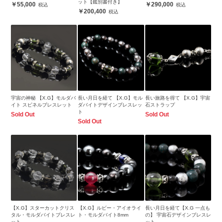
ット【鑑別書付き】
55,000
290,000
200,400
宇宙の神秘 【X.G】モルダバ
長い月日を経て 【X.G】モル
長い旅路を得て 【X.G】宇宙
イト スピネルブレスレット
ダバイトデザインブレスレッ
石ストラップ
ト
Sold Out
Sold Out
Sold Out
【X.G】スターカットクリス
【X.G】ルビー・アイオライ
長い月日を経て【X.G 一点も
タル・モルダバイトブレスレ
ト・モルダバイト8mm
の】 宇宙石デザインブレスレ
ット
ット