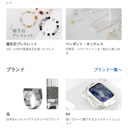
レス
誕生石ブレスレット
ペンダント・ネックレス
1月～12月の各誕生石を使ったブレス
天然石・パワーストーンを一粒から楽しめ
る
ブランド
ブランド一覧へ
迅
P4
日本石×シルバーアクセサリーのブランド
深いブルーで魅了するカイヤナイトジュエ
リー