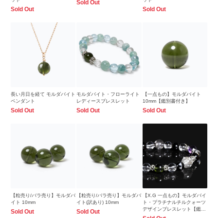
Sold Out
Sold Out
Sold Out
長い月日を経て モルダバイト
モルダバイト・フローライト
【一点もの】モルダバイト
ペンダント
レディースブレスレット
10mm【鑑別書付き】
Sold Out
Sold Out
Sold Out
【粒売り/バラ売り】モルダバ
【粒売り/バラ売り】モルダバ
【X.G 一点もの】モルダバイ
イト 10mm
イト(訳あり) 10mm
ト・プラチナルチルクォーツ
デザインブレスレット【鑑別
Sold Out
Sold Out
書付き】