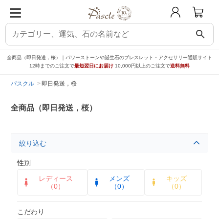
search
全商品（即日発送，桜）｜パワーストーンや誕生石のブレスレット・アクセサリー通販サイト
12時までのご注文で
最短翌日にお届け
10,000円以上のご注文で
送料無料
パスクル
即日発送，桜
全商品（即日発送，桜）
絞り込む
性別
レディース
メンズ
キッズ
（0）
（0）
（0）
こだわり