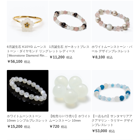
6月誕生石 K10YG ムーンス
1月誕生石 ガーネットブレス
ホワイトムーンストーン・パ
トーン・ダイヤモンド リング
レット レディース
ール デザインブレスレット
│Moonstone Diamond Ring
11,200
8,100
#13
56,100
ホワイトムーンストーン
【粒売り/バラ売り】ホワイト
【一点もの】サンタマリアア
10mm シンプルブレスレット
ムーンストーン 10mm
クアマリン・ラリマー デザイ
ンブレスレット
15,200
720
53,000