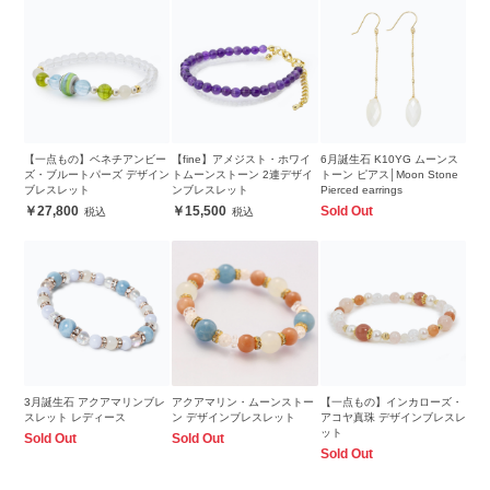
【一点もの】ベネチアンビー
【fine】アメジスト・ホワイ
6月誕生石 K10YG ムーンス
ズ・ブルートパーズ デザイン
トムーンストーン 2連デザイ
トーン ピアス│Moon Stone
ブレスレット
ンブレスレット
Pierced earrings
27,800
15,500
Sold Out
3月誕生石 アクアマリンブレ
アクアマリン・ムーンストー
【一点もの】インカローズ・
スレット レディース
ン デザインブレスレット
アコヤ真珠 デザインブレスレ
ット
Sold Out
Sold Out
Sold Out