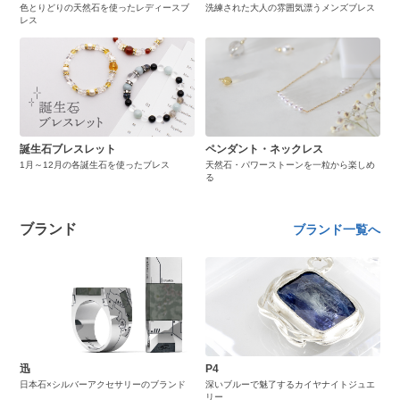
色とりどりの天然石を使ったレディースブ
洗練された大人の雰囲気漂うメンズブレス
レス
誕生石ブレスレット
ペンダント・ネックレス
1月～12月の各誕生石を使ったブレス
天然石・パワーストーンを一粒から楽しめ
る
ブランド
ブランド一覧へ
迅
P4
日本石×シルバーアクセサリーのブランド
深いブルーで魅了するカイヤナイトジュエ
リー