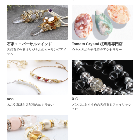
石家ユニバーサルマインド
Tomato Crystal 桜瑪瑙専門店
天然石で作るオリジナルのヒーリングアイ
心をときめかせる春色アクセサリー
テム
aco
X.G
あこや真珠と天然石のめぐり会い
メンズにおすすめの天然石をスタイリッシ
ュに