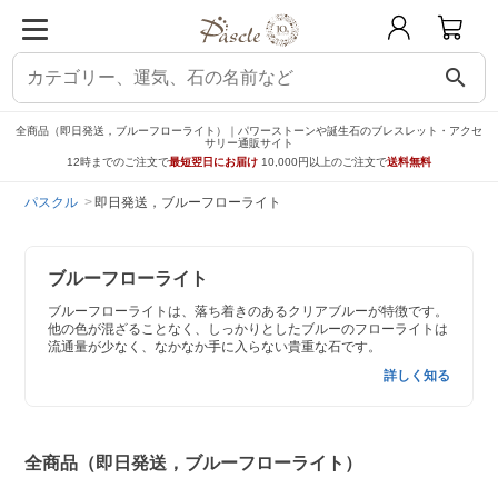
search
全商品（即日発送，ブルーフローライト）｜パワーストーンや誕生石のブレスレット・アクセ
サリー通販サイト
12時までのご注文で
最短翌日にお届け
10,000円以上のご注文で
送料無料
パスクル
即日発送，ブルーフローライト
ブルーフローライト
ブルーフローライトは、落ち着きのあるクリアブルーが特徴です。
他の色が混ざることなく、しっかりとしたブルーのフローライトは
流通量が少なく、なかなか手に入らない貴重な石です。
詳しく知る
全商品（即日発送，ブルーフローライト）