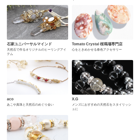
石家ユニバーサルマインド
Tomato Crystal 桜瑪瑙専門店
天然石で作るオリジナルのヒーリングアイ
心をときめかせる春色アクセサリー
テム
aco
X.G
あこや真珠と天然石のめぐり会い
メンズにおすすめの天然石をスタイリッシ
ュに