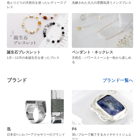
色とりどりの天然石を使ったレディースブ
洗練された大人の雰囲気漂うメンズブレス
レス
誕生石ブレスレット
ペンダント・ネックレス
1月～12月の各誕生石を使ったブレス
天然石・パワーストーンを一粒から楽しめ
る
ブランド
ブランド一覧へ
迅
P4
日本石×シルバーアクセサリーのブランド
深いブルーで魅了するカイヤナイトジュエ
リー