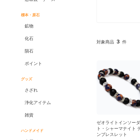
標本・原石
鉱物
化石
3
隕石
ポイント
グッズ
さざれ
浄化アイテム
雑貨
ゼオライトインソー
ト・シャーマナイト 
ハンドメイド
ンブレスレット