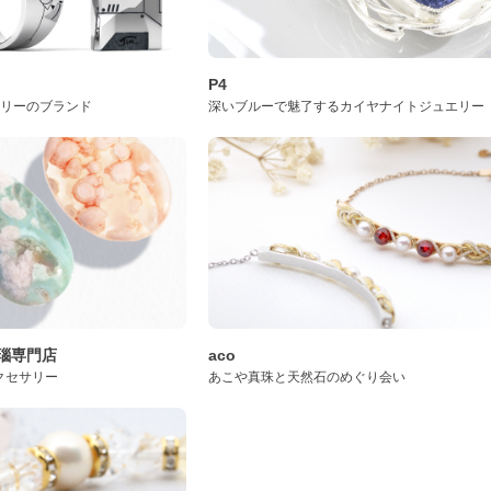
P4
サリーのブランド
深いブルーで魅了するカイヤナイトジュエリー
桜瑪瑙専門店
aco
クセサリー
あこや真珠と天然石のめぐり会い