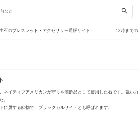
search
生石のブレスレット・アクセサリー通販サイト
12時まで
ト
、ネイティブアメリカンが守りや装飾品として使用した石です。強い力
た。
トに属する鉱物で、ブラックカルサイトとも呼ばれます。