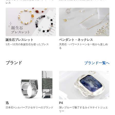
レス
誕生石ブレスレット
ペンダント・ネックレス
1月～12月の各誕生石を使ったブレス
天然石・パワーストーンを一粒から楽しめ
る
ブランド
ブランド一覧へ
迅
P4
日本石×シルバーアクセサリーのブランド
深いブルーで魅了するカイヤナイトジュエ
リー