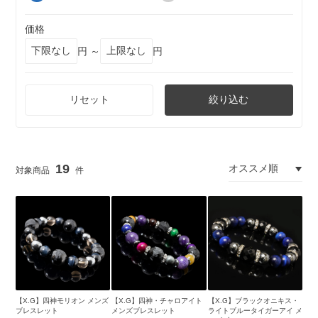
価格
円 ～
円
リセット
絞り込む
19
【X.G】四神モリオン メンズ
【X.G】四神・チャロアイト
【X.G】ブラックオニキス・
ブレスレット
メンズブレスレット
ライトブルータイガーアイ メ