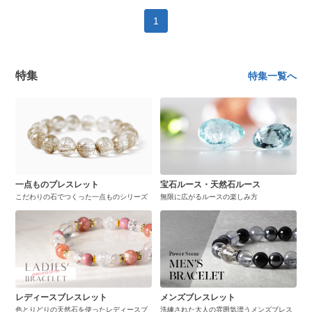
1
特集
特集一覧へ
一点ものブレスレット
宝石ルース・天然石ルース
こだわりの石でつくった一点ものシリーズ
無限に広がるルースの楽しみ方
レディースブレスレット
メンズブレスレット
色とりどりの天然石を使ったレディースブ
洗練された大人の雰囲気漂うメンズブレス