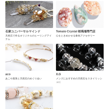
石家ユニバーサルマインド
Tomato Crystal 桜瑪瑙専門店
天然石で作るオリジナルのヒーリングアイ
心をときめかせる春色アクセサリー
テム
aco
X.G
あこや真珠と天然石のめぐり会い
メンズにおすすめの天然石をスタイリッシ
ュに