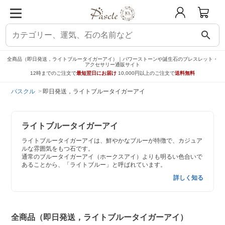
search
全商品（即日発送，ライトブルータイガーアイ）｜パワーストーンや誕生石のブレスレット・
アクセサリー通販サイト
12時までのご注文で
最短翌日にお届け
10,000円以上のご注文で
送料無料
パスクル
即日発送，ライトブルータイガーアイ
ライトブルータイガーアイ
ライトブルータイガーアイは、鮮やかなブルーが特徴で、カジュア
ルな雰囲気をもつ石です。
通常のブルータイガーアイ（ホークスアイ）よりも明るい色合いで
あることから、「ライトブルー」と呼ばれています。
詳しく知る
全商品（即日発送，ライトブルータイガーアイ）