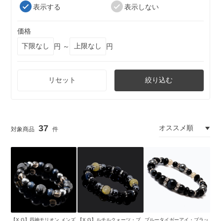
表示する
表示しない
価格
円 ～
円
リセット
絞り込む
37
【X.G】四神モリオン メンズ
【X.G】ルチルクォーツ・ブ
ブルータイガーアイ・ブラッ