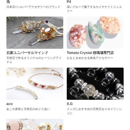
迅
P4
日本石×シルバーアクセサリーのブランド
深いブルーで魅了するカイヤナイトジュエ
リー
石家ユニバーサルマインド
Tomato Crystal 桜瑪瑙専門店
天然石で作るオリジナルのヒーリングアイ
心をときめかせる春色アクセサリー
テム
aco
X.G
あこや真珠と天然石のめぐり会い
メンズにおすすめの天然石をスタイリッシ
ュに