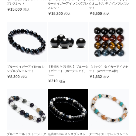
ブレスレット
ルータイガーアイ メンズブレ
クオニキス デザインブレスレ
スレット
ット
15,000
15,200
6,500
ブルータイガーアイ8mm シ
【粒売り/バラ売り】ブルータ
【パック】タイガーアイ Aセ
ンプルブレスレット
イガーアイ（ホークスアイ）
ット（4カラー各4粒）
6mm
8,300
1,632
210
ブルーゴールドストーン・タ
黒翡翠6mm メンズブレスレ
ターコイズ・オレンジムーン