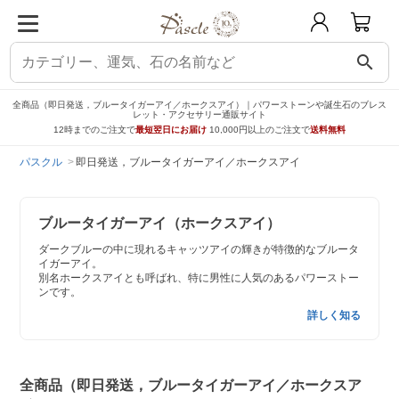
search
全商品（即日発送，ブルータイガーアイ／ホークスアイ）｜パワーストーンや誕生石のブレス
レット・アクセサリー通販サイト
12時までのご注文で
最短翌日にお届け
10,000円以上のご注文で
送料無料
パスクル
即日発送，ブルータイガーアイ／ホークスアイ
ブルータイガーアイ（ホークスアイ）
ダークブルーの中に現れるキャッツアイの輝きが特徴的なブルータ
イガーアイ。
別名ホークスアイとも呼ばれ、特に男性に人気のあるパワーストー
ンです。
詳しく知る
全商品（即日発送，ブルータイガーアイ／ホークスア