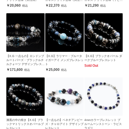
用）
用）
20,060
22,370
21,290
【X.G 一点もの】ロンドンブ
【X.G】ラリマー・ブルータ
【X.G】ブラックオパール ダ
ルートパーズ・ブラックルチ
イガーアイ メンズブレスレッ
ークブルーブレスレット
ルクォーツ デザインブレスレ
ト
Sold Out
ット
171,600
25,000
漆黒の中の煌き【X.G】ブラ
【一点もの】ベネチアンビー
4mmカラーブレスレット ブ
ックマトリックスオパールブ
ズ・チャロアイト デザインブ
ルームーンストーン・ラピス
レスレット
レスレット
ラズリ