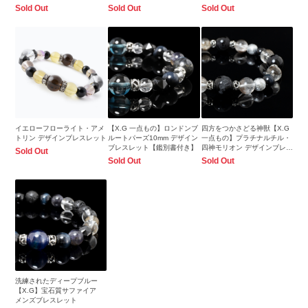
Sold Out
Sold Out
Sold Out
イエローフローライト・アメ
【X.G 一点もの】ロンドンブ
四方をつかさどる神獣【X.G
トリン デザインブレスレット
ルートパーズ10mm デザイン
一点もの】プラチナルチル・
ブレスレット【鑑別書付き】
四神モリオン デザインブレス
Sold Out
レット
Sold Out
Sold Out
洗練されたディープブルー
【X.G】宝石質サファイア
メンズブレスレット