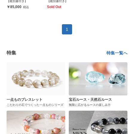
【鑑別書付き】
【鑑別書付き】
85,000
Sold Out
1
特集
特集一覧へ
一点ものブレスレット
宝石ルース・天然石ルース
こだわりの石でつくった一点ものシリーズ
無限に広がるルースの楽しみ方