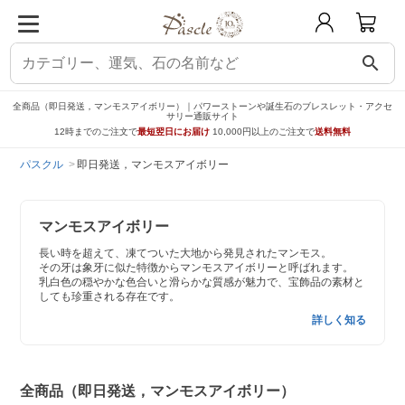
search
全商品（即日発送，マンモスアイボリー）｜パワーストーンや誕生石のブレスレット・アクセ
サリー通販サイト
12時までのご注文で
最短翌日にお届け
10,000円以上のご注文で
送料無料
パスクル
即日発送，マンモスアイボリー
マンモスアイボリー
長い時を超えて、凍てついた大地から発見されたマンモス。
その牙は象牙に似た特徴からマンモスアイボリーと呼ばれます。
乳白色の穏やかな色合いと滑らかな質感が魅力で、宝飾品の素材と
しても珍重される存在です。
詳しく知る
全商品（即日発送，マンモスアイボリー）