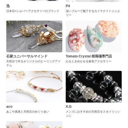
迅
P4
日本石×シルバーアクセサリーのブランド
深いブルーで魅了するカイヤナイトジュエ
リー
石家ユニバーサルマインド
Tomato Crystal 桜瑪瑙専門店
天然石で作るオリジナルのヒーリングアイ
心をときめかせる春色アクセサリー
テム
aco
X.G
あこや真珠と天然石のめぐり会い
メンズにおすすめの天然石をスタイリッシ
ュに