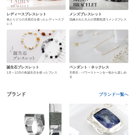
レディースブレスレット
メンズブレスレット
色とりどりの天然石を使ったレディースブ
洗練された大人の雰囲気漂うメンズブレス
レス
誕生石ブレスレット
ペンダント・ネックレス
1月～12月の各誕生石を使ったブレス
天然石・パワーストーンを一粒から楽しめ
る
ブランド
ブランド一覧へ