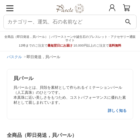
search
全商品（即日発送，貝パール）｜パワーストーンや誕生石のブレスレット・アクセサリー通販
サイト
12時までのご注文で
最短翌日にお届け
10,000円以上のご注文で
送料無料
パスクル
即日発送，貝パール
貝パール
貝パールとは、貝殻を素材として作られるイミテーションパール
（人工真珠）のひとつです。
本真珠に近い美しさをもつため、コストパフォーマンスに優れた素
材として親しまれています。
詳しく知る
全商品（即日発送，貝パール）