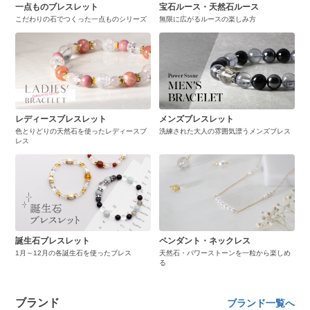
一点ものブレスレット
宝石ルース・天然石ルース
こだわりの石でつくった一点ものシリーズ
無限に広がるルースの楽しみ方
レディースブレスレット
メンズブレスレット
色とりどりの天然石を使ったレディースブ
洗練された大人の雰囲気漂うメンズブレス
レス
誕生石ブレスレット
ペンダント・ネックレス
1月～12月の各誕生石を使ったブレス
天然石・パワーストーンを一粒から楽しめ
る
ブランド
ブランド一覧へ