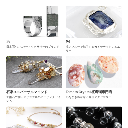
迅
P4
日本石×シルバーアクセサリーのブランド
深いブルーで魅了するカイヤナイトジュエ
リー
石家ユニバーサルマインド
Tomato Crystal 桜瑪瑙専門店
天然石で作るオリジナルのヒーリングアイ
心をときめかせる春色アクセサリー
テム