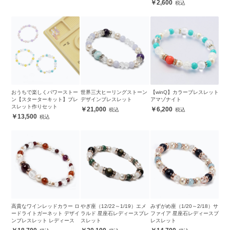
2,600
おうちで楽しくパワーストー
世界三大ヒーリングストーン
【winQ】カラーブレスレット
ン【スターターキット】ブレ
デザインブレスレット
アマゾナイト
スレット作りセット
21,000
6,200
13,500
高貴なワインレッドカラー ロ
やぎ座（12/22～1/19）エメ
みずがめ座（1/20～2/18）サ
ードライトガーネット デザイ
ラルド 星座石レディースブレ
ファイア 星座石レディースブ
ンブレスレット レディース
スレット
レスレット