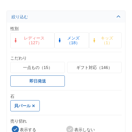
絞り込む
性別
レディース
メンズ
キッズ
（127）
（18）
（1）
こだわり
一点もの（15）
ギフト対応（146）
即日発送
石
貝パール
売り切れ
表示する
表示しない