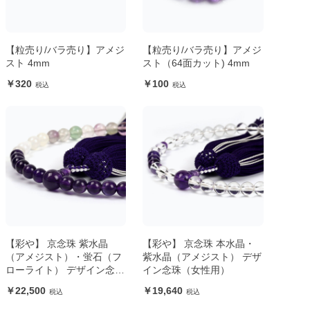
【粒売り/バラ売り】アメジ
【粒売り/バラ売り】アメジ
スト 4mm
スト（64面カット) 4mm
320
100
【彩や】 京念珠 紫水晶
【彩や】 京念珠 本水晶・
（アメジスト）・蛍石（フ
紫水晶（アメジスト） デザ
ローライト） デザイン念珠
イン念珠（女性用）
（女性用）
22,500
19,640